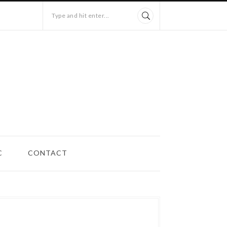
Type and hit enter...
C
CONTACT