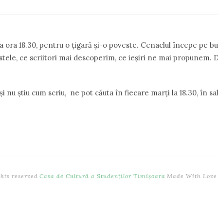
, la ora 18.30, pentru o ţigară şi-o poveste. Cenaclul începe pe b
stele, ce scriitori mai descoperim, ce ieşiri ne mai propunem. D
şi nu ştiu cum scriu, ne pot căuta în fiecare marţi la 18.30, în s
ghts reserved
Casa de Cultură a Studenților Timișoara
Made With Love