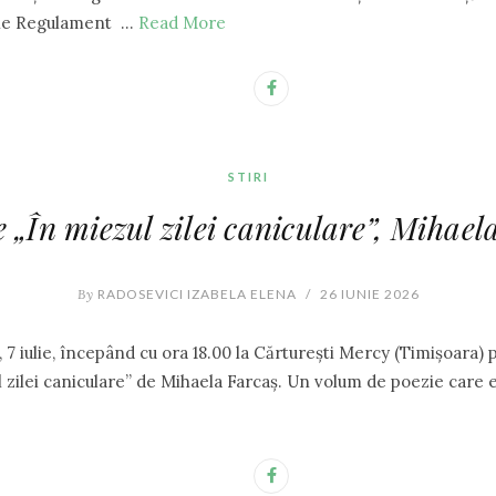
ație Regulament …
Read More
STIRI
 „În miezul zilei caniculare”, Mihael
By
RADOSEVICI IZABELA ELENA
/
26 IUNIE 2026
7 iulie, începând cu ora 18.00 la Cărturești Mercy (Timișoara) 
l zilei caniculare” de Mihaela Farcaș. Un volum de poezie car