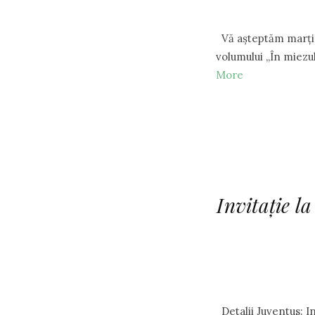
Vă așteptăm marți, 
volumului „În miezu
More
Invitație l
Detalii Juventus