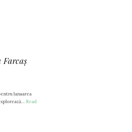
a Farcaș
pentru lansarea
e explorează…
Read