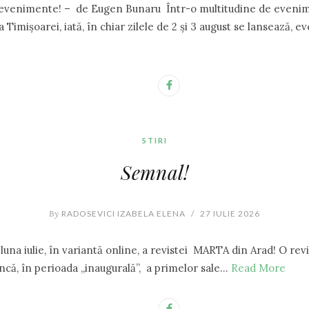
venimente! – de Eugen Bunaru Într-o multitudine de eveni
 Timișoarei, iată, în chiar zilele de 2 și 3 august se lansează, 
STIRI
Semnal!
By
RADOSEVICI IZABELA ELENA
/
27 IULIE 2026
luna iulie, în variantă online, a revistei MARTA din Arad! O revi
 încă, în perioada ,,inaugurală”, a primelor sale…
Read More