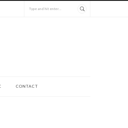
Type and hit enter...
C
CONTACT