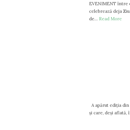
EVENIMENT între e
celebrează deja Ziua
de…
Read More
A apărut ediţia din 
şi care, deşi aflată,