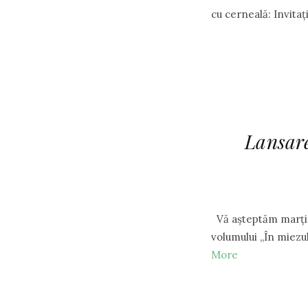
cu cerneală: Invit
Lansare
Vă așteptăm marți, 
volumului „În miezu
More