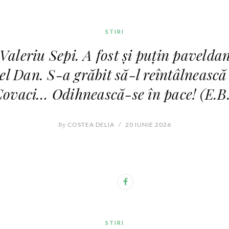
STIRI
 Valeriu Sepi. A fost și puțin pavelda
el Dan. S-a grăbit să-l reîntâlnească
ovaci… Odihnească-se în pace! (E.B
By
COSTEA DELIA
/
20 IUNIE 2026
STIRI