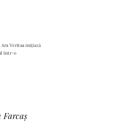
Ars Veritas inițiază
l într-o
a Farcaș