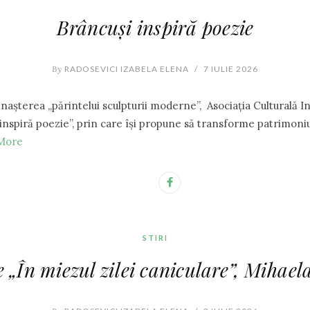
Brâncuși inspiră poezie
By
RADOSEVICI IZABELA ELENA
/
7 IULIE 2026
nașterea „părintelui sculpturii moderne”, Asociația Culturală In 
 inspiră poezie”, prin care își propune să transforme patrimoniu
More
STIRI
 „În miezul zilei caniculare”, Mihael