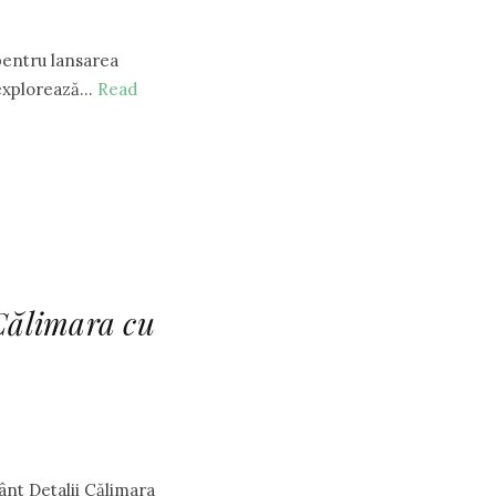
pentru lansarea
e explorează…
Read
”Călimara cu
 Detalii Călimara