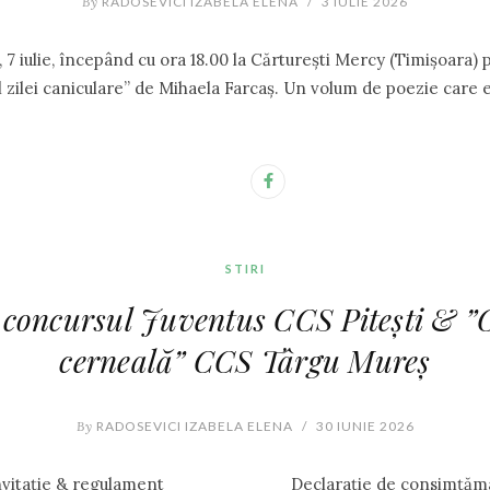
By
RADOSEVICI IZABELA ELENA
/
3 IULIE 2026
7 iulie, începând cu ora 18.00 la Cărturești Mercy (Timișoara) 
l zilei caniculare” de Mihaela Farcaș. Un volum de poezie car
STIRI
a concursul Juventus CCS Pitești & 
cerneală” CCS Târgu Mureș
By
RADOSEVICI IZABELA ELENA
/
30 IUNIE 2026
: Invitație & regulament Declarație de consimțământ