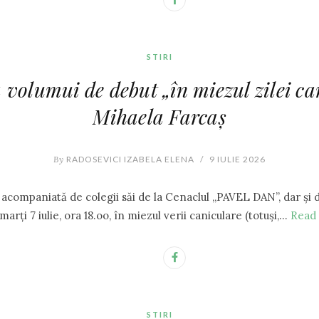
STIRI
volumui de debut „în miezul zilei ca
Mihaela Farcaș
By
RADOSEVICI IZABELA ELENA
/
9 IULIE 2026
paniată de colegii săi de la Cenaclul „PAVEL DAN”, dar şi de 
 marți 7 iulie, ora 18.oo, în miezul verii caniculare (totuși,…
Read
STIRI