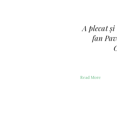
A plecat și
fan Pav
C
Read More