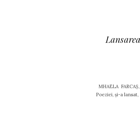
Lansarea 
MHAELA FARCAŞ, acom
Poeziei, și-a lansat,