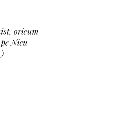
nist, oricum
 pe Nicu
.)