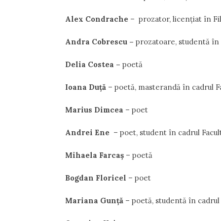
Alex Condrache
– prozator, licențiat în F
Andra Cobrescu –
prozatoare, studentă în 
Delia Costea –
poetă
Ioana Duţă
– poetă, masterandă în cadrul Fa
Marius Dimcea
– poet
Andrei Ene
– poet, student în cadrul Facul
Mihaela Farcaș
– poetă
Bogdan Floricel
– poet
Mariana Gunță
– poetă, studentă în cadrul