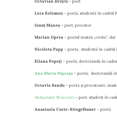
Octavian Hrițcu
– poet
Lera Kelemen –
poetă, studentă în cadrul F
Ionuț Manea
– poet, prozator
Marian Oprea
– poetul nostru „erotic”, dar
Nicoleta Papp
– poetă, studentă în cadrul 
Eliana Popeţi
– poetă, doctorandă în cadrul 
Ana Maria Puşcaşu
– poetă, doctorandă în 
Octavia Sandu
– poetă și prozatoare, mast
Aleksandar Stoicovici
–
poet, student în cadr
Anastasia Coste-Stiegelbauer –
poetă