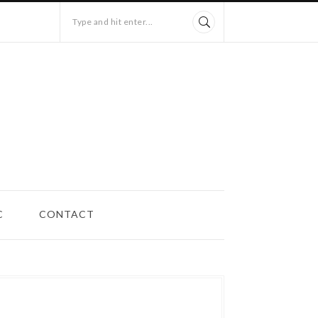
Type and hit enter...
C
CONTACT