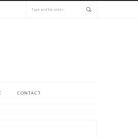
Type and hit enter...
C
CONTACT