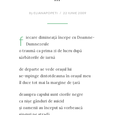
By
ELIANAPOPETI
/
22 IUNIE 2009
f
iecare dimineaţă începe cu Doamne-
Dumnezeule
o traumă ca prima zi de lucru după
sărbătorile de iarnă
de departe se vede oraşul lui
se-mpinge dintotdeauna în oraşul meu
îl duce tot mai la margine de ţară
deasupra capului sunt ciorile negre
ca nişe gânduri de suicid
şi oamenii au început să vorbească
singuri pe stradă