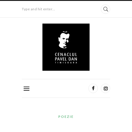
Type and hit enter...
POEZIE
…