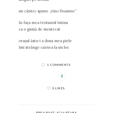
un cântec spune ,,vino Doamne”
în faţa mea trotuarul întins
ca o gumă de mestecat
oraşul ăsta-i a doua mea piele
îmi strânge carnea la un loc
1 COMMENTS
0 LIKES
PREV POST: SCULPTURA