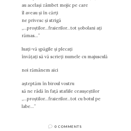
au acelaşi zâmbet mojic pe care
îl aveau şi în cărţi
ne privesc şi strigă
,,…proştilor…fraierilor…tot şobolani aţi
rămas…’’
luaţi-vă şpăgile şi plecaţi
învăţaţi să vă scrieţi numele cu majusculă
noi rămânem aici
aşteptăm în biroul vostru
să ne râdă în faţă stafiile ceauşeştilor
,,…proştilor…fraierilor…tot cu botul pe
labe…’’
0 COMMENTS