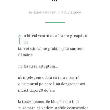
By
ELIANAPOPETI
/
7 IULIE 2009
î
n biroul vostru e ca într-o groapă cu
lei
iar voi ştiţi că ne grăbim şi că suntem
flămânzi
ne lăsaţi să aşteptăm…
să înţelegem odată că ţara noastră
e ca mortul pe care l-au dezgropat azi…
intact după 20 de ani
la toate geamurile blocului din faţă
ni se pare că vedem stafiile ceauşeştilor