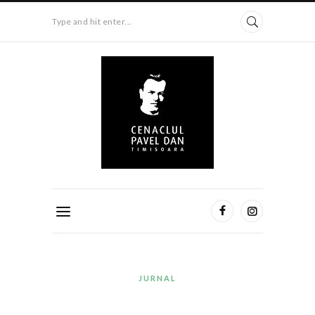
Type and hit enter...
JURNAL
…