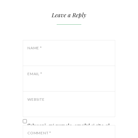
Leave a Reply
NAME
*
EMAIL
*
WEBSITE
Salvează-mi numele, emailul și site-ul
web în acest navigator pentru data
COMMENT
*