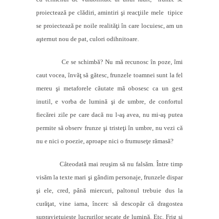
proiectează pe clădiri, amintiri şi reacţiile mele
tipice
se proiectează pe noile realităţi în care locuiesc, am un
aşternut nou de pat, culori odihnitoare.
Ce se schimbă? Nu mă recunosc în poze, îmi
caut vocea, învăţ să gătesc, frunzele toamnei sunt la fel
mereu şi metaforele căutate mă obosesc ca un gest
inutil, e vorba de lumină şi de umbre, de confortul
fiecărei zile pe care dacă nu l-aş avea, nu mi-aş putea
permite să observ frunze şi tristeţi în umbre, nu vezi că
nu e nici o poezie, aproape nici o frumuseţe rămasă?
Câteodată mai reuşim să nu falsăm. Între timp
visăm la texte mari şi gândim personaje, frunzele dispar
şi ele, cred, până miercuri, paltonul trebuie dus la
curăţat, vine iarna, încerc să descopăr că dragostea
supravieţuieşte lucrurilor secate de lumină. Etc. Frig şi