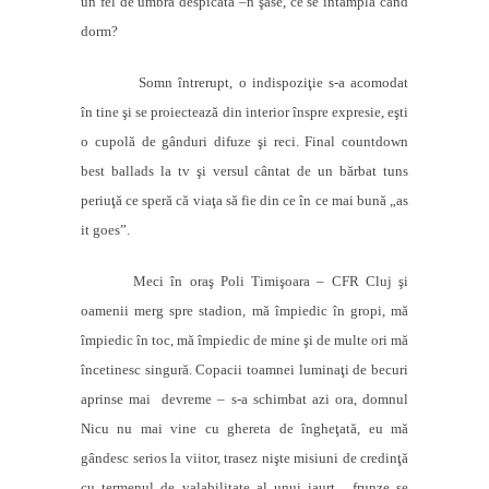
un fel de umbră despicată –n şase, ce se întâmplă când
dorm?
Somn întrerupt, o indispoziţie s-a acomodat
în tine şi se proiectează din interior înspre expresie, eşti
o cupolă de gânduri difuze şi reci. Final countdown
best ballads la tv şi versul cântat de un bărbat tuns
periuţă ce speră că viaţa să fie din ce în ce mai bună „as
it goes”.
Meci în oraş Poli Timişoara – CFR Cluj şi
oamenii merg spre stadion, mă împiedic în gropi, mă
împiedic în toc, mă împiedic de mine şi de multe ori mă
încetinesc singură. Copacii toamnei luminaţi de becuri
aprinse mai
devreme – s-a schimbat azi ora, domnul
Nicu nu mai vine cu ghereta de îngheţată, eu mă
gândesc serios la viitor, trasez nişte misiuni de credinţă
cu termenul de valabilitate al unui iaurt,
frunze se