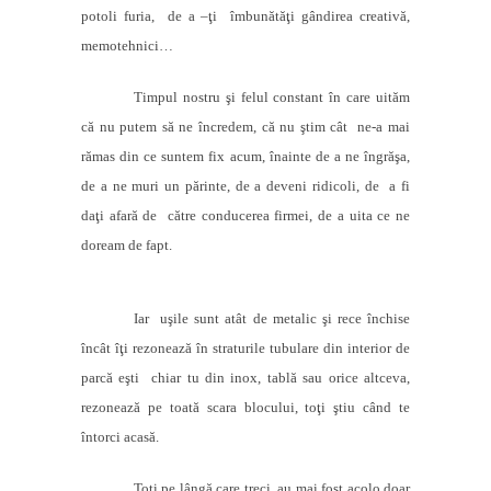
potoli furia,
de a –ţi
îmbunătăţi gândirea creativă,
memotehnici…
Timpul nostru şi felul constant în care uităm
că nu putem să ne încredem, că nu ştim cât
ne-a mai
rămas din ce suntem fix acum, înainte de a ne îngrăşa,
de a ne muri un părinte, de a deveni ridicoli, de
a fi
daţi afară de
către conducerea firmei, de a uita ce ne
doream de fapt.
Iar
uşile sunt atât de metalic şi rece închise
încât îţi rezonează în straturile tubulare din interior de
parcă eşti
chiar tu din inox, tablă sau orice altceva,
rezonează pe toată scara blocului, toţi ştiu când te
întorci acasă.
Toţi pe lângă care treci
au mai fost acolo doar