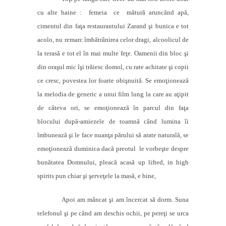
cu alte haine :
femeia
ce
mătură aruncând apă,
cimentul din faţa restaurantului Zarand şi bunica e tot
acolo, nu remarc îmbătrânirea celor dragi, alcoolicul de
la terasă e tot el în mai multe feţe. Oamenii din bloc şi
din oraşul mic îşi trăiesc domol, cu rate achitate şi copii
ce cresc, povestea lor foarte obişnuită. Se emoţionează
la melodia de generic a unui film lung la care au aţipit
de câteva ori, se emoţionează în parcul din faţa
blocului după-amiezele de toamnă când lumina îi
îmbunează şi le face nuanţa părului să arate naturală, se
emoţionează duminica dacă preotul
le vorbeşte despre
bunătatea Domnului, pleacă acasă up lifted, in high
spirits pun chiar şi şerveţele la masă, e bine,
Apoi am mâncat şi am încercat să dorm. Suna
telefonul şi pe când am deschis ochii, pe pereţi se urca