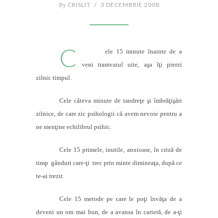
By
CRISLIT
/
3 DECEMBRIE 2008
C
ele 15 minute înainte de a
veni tramvaiul uite, aşa îţi pierzi
zilnic timpul.
Cele câteva minute de tandreţe şi îmbrăţişări
zilnice, de care zic psihologii că avem nevoie pentru a
ne menţine echilibrul psihic.
Cele 15 primele, inutile, anxioase, în criză de
timp
gânduri care-ţi
trec prin minte dimineaţa, după ce
te-ai trezit.
Cele 15 metode pe care le poţi învăţa de a
deveni un om mai bun, de a avansa în carieră, de a-ţi