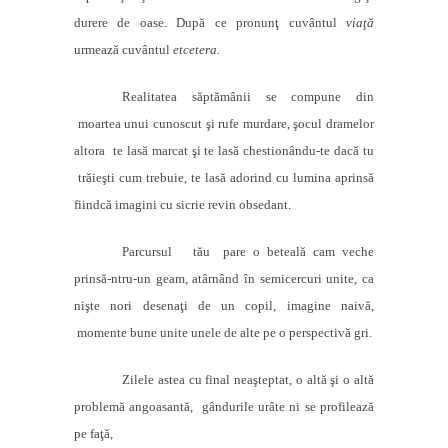
durere de oase. După ce pronunţ cuvântul
viaţă
urmează cuvântul
etcetera.
Realitatea săptămânii se compune din
moartea unui cunoscut şi rufe murdare, şocul dramelor
altora
te lasă marcat şi te lasă chestionându-te dacă tu
trăieşti cum trebuie, te lasă adorind cu lumina aprinsă
fiindcă imagini cu sicrie revin obsedant.
Parcursul
tău
pare o beteală cam veche
prinsă-ntru-un geam, atârnând în semicercuri unite, ca
nişte nori desenaţi de un copil, imagine naivă,
momente bune unite unele de alte pe o perspectivă gri.
Zilele astea cu final neaşteptat, o altă şi o altă
problemă angoasantă, gândurile urâte ni se profilează
pe faţă,