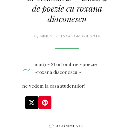
de poezie cu roxana
diaconescu
By
MINENI
/
16 OCTOMBRIE 2014
~
marți ~ 21 octombrie ~poezie
~roxana diaconescu ~
ne vedem la casa studenților!
0 COMMENTS