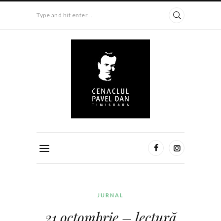
Type and hit enter...
JURNAL
21 octombrie – lectură