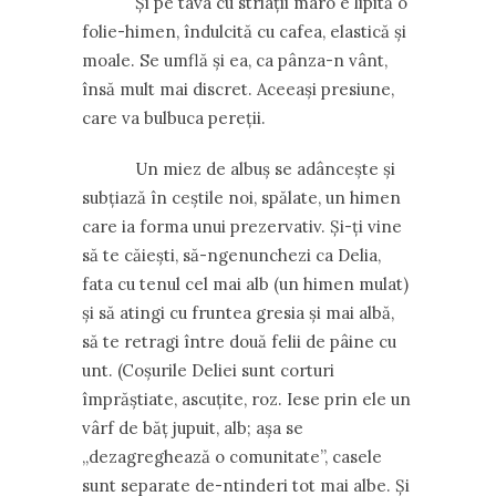
Și pe tava cu striații maro e lipită o
folie-himen, îndulcită cu cafea, elastică și
moale. Se umflă și ea, ca pânza-n vânt,
însă mult mai discret. Aceeași presiune,
care va bulbuca pereții.
Un miez de albuș se adâncește și
subțiază în ceștile noi, spălate, un himen
care ia forma unui prezervativ. Și-ți vine
să te căiești, să-ngenunchezi ca Delia,
fata cu tenul cel mai alb (un himen mulat)
și să atingi cu fruntea gresia și mai albă,
să te retragi între două felii de pâine cu
unt. (Coșurile Deliei sunt corturi
împrăștiate, ascuțite, roz. Iese prin ele un
vârf de băț jupuit, alb; așa se
„dezagreghează o comunitate”, casele
sunt separate de-ntinderi tot mai albe. Și