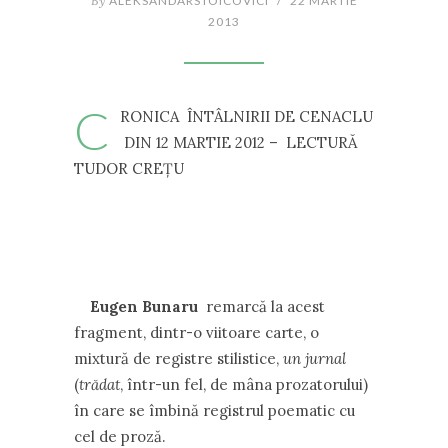
By
ALEKSANDARSTOICOVICI
/
22 MARTIE
2013
C
RONICA ÎNTÂLNIRII DE CENACLU
DIN 12 MARTIE 2012 – LECTURĂ
TUDOR CREŢU
Eugen Bunaru
remarcă la acest
fragment, dintr-o viitoare carte, o
mixtură de registre stilistice,
un jurnal
(
trădat
, într-un fel, de mâna prozatorului)
în care se îmbină registrul poematic cu
cel de proză.