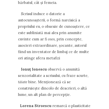
bărbatul, cât şi femeia.
Scrisul induce o datorie a
autocunoaşterii, o formă narcisică a
propriului eu, o obsesie de cunoaştere, ce
este subliniată mai ales prin anumite
cuvinte cum ar fi
osos,
prin concepte,
asocieri extraordinare, şocante, autorul
fiind un inventator de limbaj ce de multe
ori atinge sfera metafizi
Ionuţ Ionescu
observă o anumită
senzorialitate a scrisului, cu fraze scurte,
tăiate
bine. Menţionează că se
construieşte dincolo de descrieri, o altă
lume, un alt plan de percepţie.
Lorena Stroescu
remarcă
o plasticitate