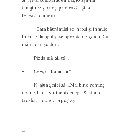
ai…Ți-ai cumpărat un nai, io așa-mi
imaginez și cânți prin casă…Și la
fereastră uneori…
Fața bătrânului se-nroși și înmuie.
Închise dulapul și se apropie de geam. Cu
mâinile-n șolduri.
– Pizda mă-sii că…
– Ce-i, cu banii, iar?
– N-ajung nici să….Mai bine renunț,
domle, la ei. Nu-i mai accept. Și știu o
treabă. Îi donez la poștaș.