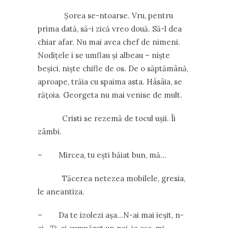
Șorea se-ntoarse. Vru, pentru
prima dată, să-i zică vreo două. Să-l dea
chiar afar. Nu mai avea chef de nimeni.
Nodițele i se umflau și albeau – niște
beșici, niște chifle de os. De o săptămână,
aproape, trăia cu spaima asta. Hâsâia, se
rățoia. Georgeta nu mai venise de mult.
Cristi se rezemă de tocul ușii. Îi
zâmbi.
– Mircea, tu ești băiat bun, mă…
Tăcerea netezea mobilele, gresia,
le aneantiza.
– Da te izolezi așa…N-ai mai ieșit, n-