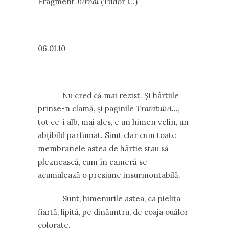
Fragment
Jurnal
(Tudor C.)
06.01.10
Nu cred că mai rezist. Și hârtiile
prinse-n clamă, și paginile
Tratatului…
,
tot ce-i alb, mai ales, e un himen velin, un
abțibild parfumat. Simt clar cum toate
membranele astea de hârtie stau să
pleznească, cum în cameră se
acumulează o presiune insurmontabilă.
Sunt, himenurile astea, ca pielița
fiartă, lipită, pe dinăuntru, de coaja ouălor
colorate.