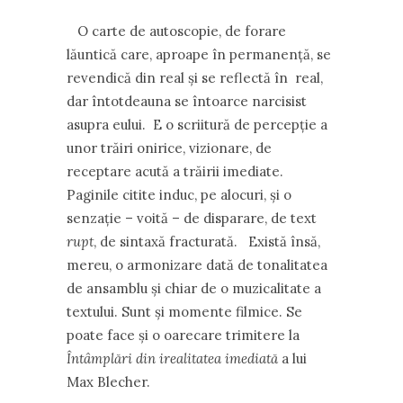
O carte de autoscopie, de forare
lăuntică care, aproape în permanenţă, se
revendică din real şi se reflectă în real,
dar întotdeauna se întoarce narcisist
asupra eului. E o scriitură de percepţie a
unor trăiri onirice, vizionare, de
receptare acută a trăirii imediate.
Paginile citite induc, pe alocuri, şi o
senzaţie – voită – de disparare, de text
rupt
, de sintaxă fracturată. Există însă,
mereu, o armonizare dată de tonalitatea
de ansamblu şi chiar de o muzicalitate a
textului. Sunt şi momente filmice. Se
poate face şi o oarecare trimitere la
Întâmplări din irealitatea imediată
a lui
Max Blecher.