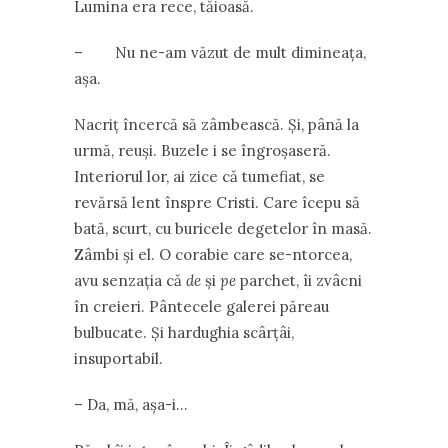
Lumina era rece, tăioasă.
– Nu ne-am văzut de mult dimineața,
așa.
Nacriț încercă să zâmbească. Și, până la
urmă, reuși. Buzele i se îngroșaseră.
Interiorul lor, ai zice că tumefiat, se
revărsă lent înspre Cristi. Care îcepu să
bată, scurt, cu buricele degetelor în masă.
Zâmbi și el. O corabie care se-ntorcea,
avu senzația că
de
și
pe
parchet, îi zvâcni
în creieri. Pântecele galerei păreau
bulbucate. Și hardughia scârțâi,
insuportabil.
– Da, mă, așa-i…