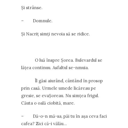
Și strânse.
– Domnule.
Și Nacriț simți nevoia să se ridice.
O luă înspre Șorea. Bulevardul se
lățea continuu. Asfaltul se-nmuia.
Îl găsi aiurând, cântând în prosop
prin casă. Urmele umede licăreau pe
gresie, se evaȘoreau. Nu simțea frigul.
Căuta o oală ciobită, mare.
– Dă-o-n mă-sa, păi tu în așa ceva faci
cafea? Zici că-i vălău…