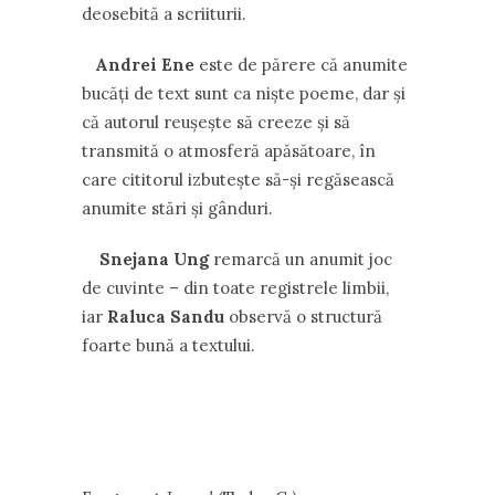
deosebită a scriiturii.
Andrei Ene
este de părere că anumite
bucăţi de text sunt ca nişte poeme, dar şi
că autorul reuşeşte să creeze şi să
transmită o atmosferă apăsătoare, în
care cititorul izbuteşte să-şi regăsească
anumite stări şi gânduri.
Snejana Ung
remarcă un anumit joc
de cuvinte – din toate registrele limbii,
iar
Raluca Sandu
observă o structură
foarte bună a textului.