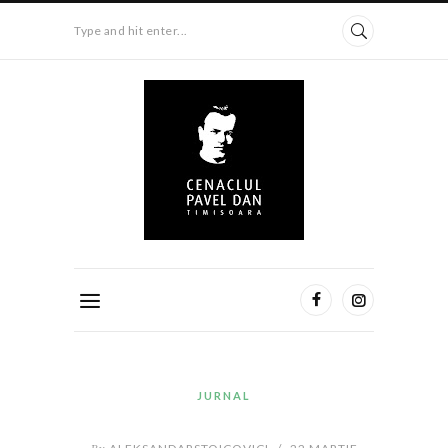
Type and hit enter...
JURNAL