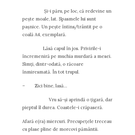
Și-i păru, pe loc, că redevine un
pește moale, lat. Spasmele lui sunt
pașnice. Un pește întins/trântit pe o
coală A4, exemplară.
Lăsă capul în jos. Privirile-i
încremeniră pe muchia murdară a mesei.
Simți, dintr-odată, o răcoare
înmiresmată. În tot trupul.
– Zici bine, lasă…
Vru să-și aprindă o țigară, dar
pieptul îl durea. Coastele-i crăpaseră.
Afară e(ra) miercuri. Precupețele treceau
cu plase pline de morcovi pământii.