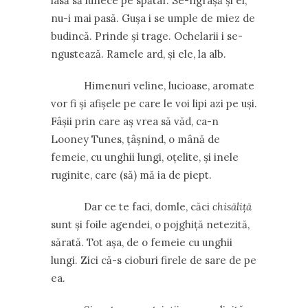
lasă să lunece pe spătar. Se-ngrașă și el,
nu-i mai pasă. Gușa i se umple de miez de
budincă. Prinde și trage. Ochelarii i se-
ngustează. Ramele ard, și ele, la alb.
Himenuri veline, lucioase, aromate
vor fi și afișele pe care le voi lipi azi pe uși.
Fâșii prin care aș vrea să văd, ca-n
Looney Tunes, țâșnind, o mână de
femeie, cu unghii lungi, oțelite, și inele
ruginite, care (să) mă ia de piept.
Dar ce te faci, domle, căci
chisăliță
sunt și foile agendei, o pojghiță netezită,
sărată. Tot așa, de o femeie cu unghii
lungi. Zici că-s cioburi firele de sare de pe
ea.