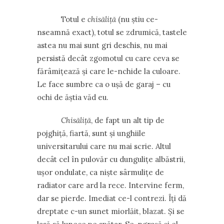
Totul e
chisăliță
(nu știu ce-
nseamnă exact), totul se zdrumică, tastele
astea nu mai sunt gri deschis, nu mai
persistă decât zgomotul cu care ceva se
fărâmițează și care le-nchide la culoare.
Le face sumbre ca o ușă de garaj – cu
ochi de ăștia văd eu.
Chisăliță
, de fapt un alt tip de
pojghiță, fiartă, sunt și unghiile
universitarului care nu mai scrie. Altul
decât cel în pulovăr cu dungulițe albăstrii,
ușor ondulate, ca niște sârmulițe de
radiator care ard la rece. Intervine ferm,
dar se pierde. Imediat ce-l contrezi. Îți dă
dreptate c-un sunet miorlăit, blazat. Și se