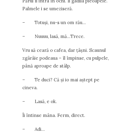
Părul îi intra în ochi. Îi gâdila pleoapele.
Palmele i se umeziseră.
– Totuși, nu-s un om rău…
– Nuuuu, lasă, mă…Trece.
Vru să ceară o cafea, dar țâșni. Scaunul
zgârâie podeaua – îl împinse, cu pulpele,
până aproape de stâlp.
– Te duci? Că și io mai aștept pe
cineva.
– Lasă, e ok.
Îi întinse mâna. Ferm, direct.
– Adi…