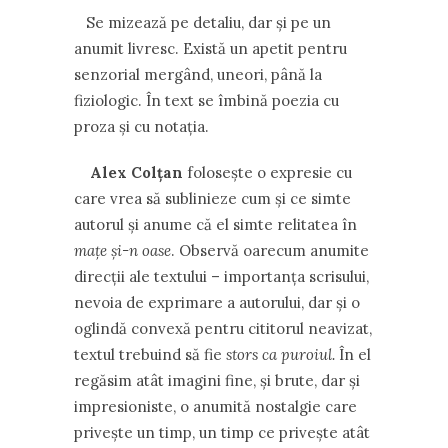
Se mizează pe detaliu, dar şi pe un
anumit livresc. Există un apetit pentru
senzorial mergând, uneori, până la
fiziologic. În text se îmbină poezia cu
proza şi cu notaţia.
Alex Colţan
foloseşte o expresie cu
care vrea să sublinieze cum şi ce simte
autorul şi anume că el simte relitatea în
maţe şi-n oase
. Observă oarecum anumite
direcţii ale textului – importanţa scrisului,
nevoia de exprimare a autorului, dar şi o
oglindă convexă pentru cititorul neavizat,
textul trebuind să fie
stors ca puroiul.
În el
regăsim atât imagini fine, şi brute, dar şi
impresioniste, o anumită nostalgie care
priveşte un timp, un timp ce priveşte atât