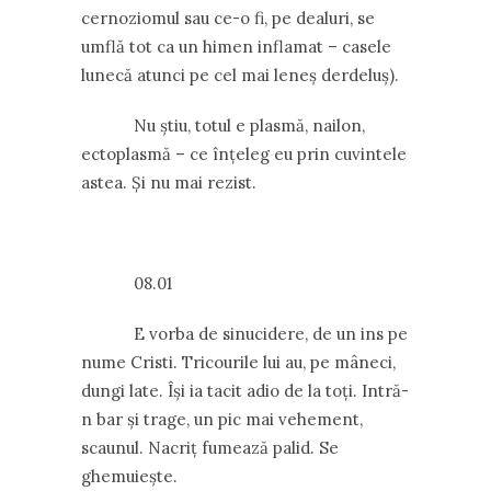
cernoziomul sau ce-o fi, pe dealuri, se
umflă tot ca un himen inflamat – casele
lunecă atunci pe cel mai leneș derdeluș).
Nu știu, totul e plasmă, nailon,
ectoplasmă – ce înțeleg eu prin cuvintele
astea. Și nu mai rezist.
08.01
E vorba de sinucidere, de un ins pe
nume Cristi. Tricourile lui au, pe mâneci,
dungi late. Își ia tacit adio de la toți. Intră-
n bar și trage, un pic mai vehement,
scaunul. Nacriț fumează palid. Se
ghemuiește.