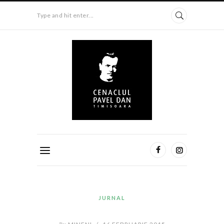
Type and hit enter...
JURNAL