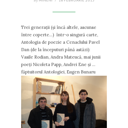
By
MINENI
/
16 FEBRUARIE 2015
Trei generaţii (şi încă altele, ascunse
între coperte…) într-o singură carte,
Antologia de poezie a Cenaclului Pavel
Dan (de la începuturi până astăzi):
Vasile Rodian, Andra Mateucă, mai junii
poeţi Nicoleta Papp, Andrei Ene şi …
făptuitorul Antologiei, Eugen Bunaru