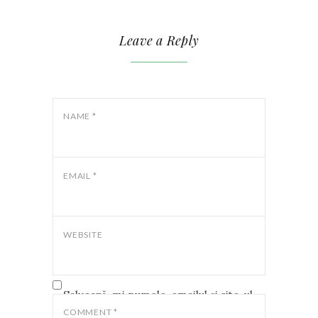
Leave a Reply
NAME
*
EMAIL
*
WEBSITE
Salvează-mi numele, emailul și site-ul
web în acest navigator pentru data
COMMENT
*