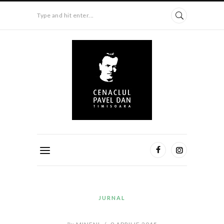
Type and hit enter...
JURNAL