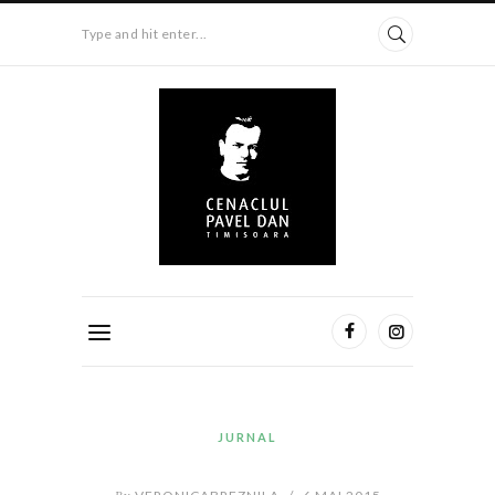
Type and hit enter...
JURNAL