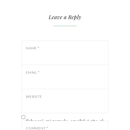
Leave a Reply
NAME
*
EMAIL
*
WEBSITE
Salvează-mi numele, emailul și site-ul
web în acest navigator pentru data
COMMENT
*