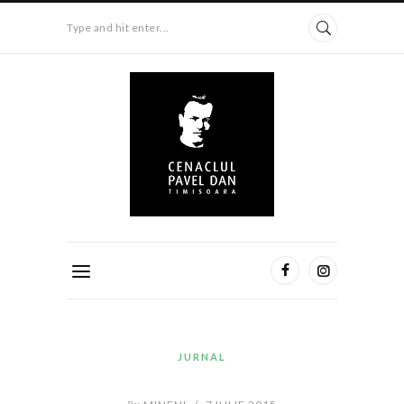
Type and hit enter...
JURNAL