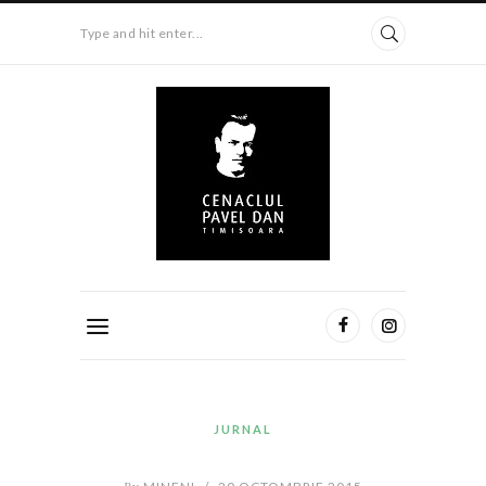
Type and hit enter...
JURNAL