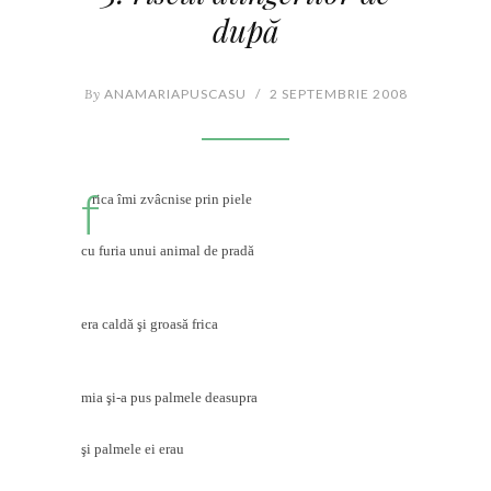
după
By
ANAMARIAPUSCASU
/
2 SEPTEMBRIE 2008
f
rica îmi zvâcnise prin piele
cu furia unui animal de pradă
era caldă şi groasă frica
mia şi-a pus palmele deasupra
şi palmele ei erau