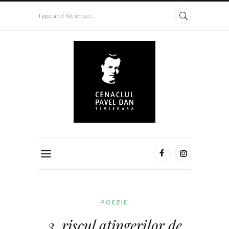
Type and hit enter...
POEZIE
3. riscul atingerilor de