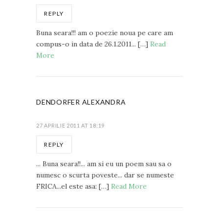
REPLY
Buna seara!!! am o poezie noua pe care am
compus-o in data de 26.1.2011... […]
Read
More
DENDORFER ALEXANDRA
27 APRILIE 2011 AT 18:19
REPLY
... Buna seara!!... am si eu un poem sau sa o
numesc o scurta poveste... dar se numeste
FRICA...el este asa: […]
Read More