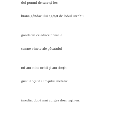
doi pumni de sare şi foc
hrana gândacului agăţat de lobul urechii
gândacul ce aduce primele
semne vinete ale păcatului
mi-am atins ochii şi am simţit
gustul oţetit al roşului metalic
imediat după mai curgea doar ruşinea.