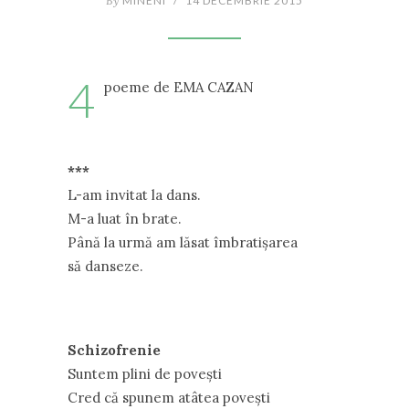
By
MINENI
/
14 DECEMBRIE 2015
4
poeme de EMA CAZAN
***
L-am invitat la dans.
M-a luat în brate.
Până la urmă am lăsat îmbratișarea
să danseze.
Schizofrenie
Suntem plini de povești
Cred că spunem atâtea povești