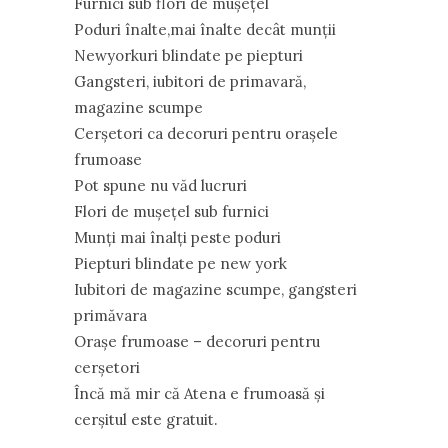
Furnici sub flori de mușețel
Poduri înalte,mai înalte decât munții
Newyorkuri blindate pe piepturi
Gangsteri, iubitori de primavară,
magazine scumpe
Cerşetori ca decoruri pentru oraşele
frumoase
Pot spune nu văd lucruri
Flori de mușețel sub furnici
Munți mai înalți peste poduri
Piepturi blindate pe new york
Iubitori de magazine scumpe, gangsteri
primăvara
Orașe frumoase – decoruri pentru
cerșetori
Încă mă mir că Atena e frumoasă și
cerșitul este gratuit.