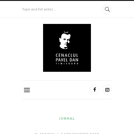
Type and hit enter...
JURNAL