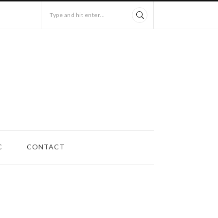
Type and hit enter...
C
CONTACT