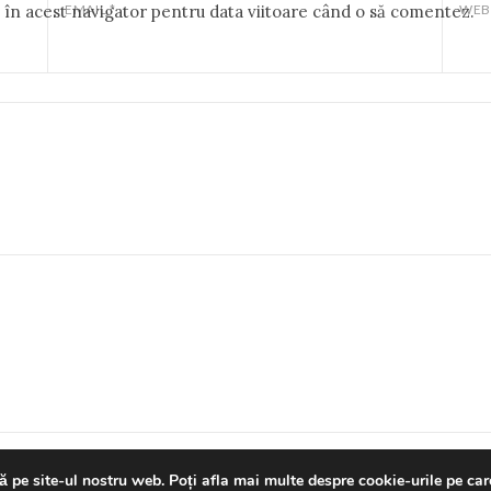
b în acest navigator pentru data viitoare când o să comentez.
EMAIL
*
WEB
ghts reserved
Casa de Cultură a Studenților Timișoara
Made With Love
ă pe site-ul nostru web. Poți afla mai multe despre cookie-urile pe car