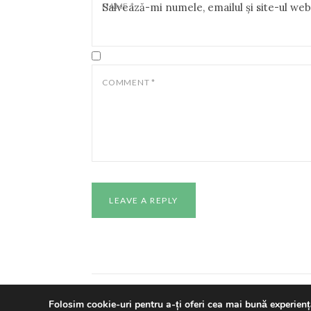
NAME
Salvează-mi numele, emailul și site-ul we
*
COMMENT
*
Copyright © 2024 All ri
Folosim cookie-uri pentru a-ți oferi cea mai bună experienț