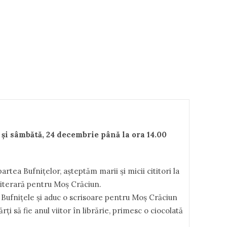
şi sâmbătă, 24
decembrie
până la ora 14.00
artea Bufniţelor, aşteptăm marii şi micii cititori la
 literară pentru Moş Crăciun.
e Bufniţele şi aduc o scrisoare pentru Moş Crăciun
ărţi să fie anul viitor în librărie, primesc o ciocolată