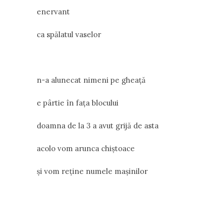
enervant
ca spălatul vaselor
n-a alunecat nimeni pe gheață
e pârtie în fața blocului
doamna de la 3 a avut grijă de asta
acolo vom arunca chiștoace
și vom reține numele mașinilor