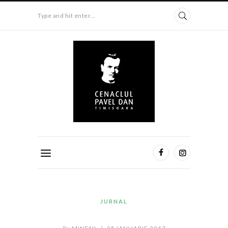
Type and hit enter...
JURNAL