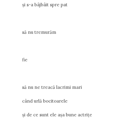
și s-a bâjbâit spre pat
să nu tremurăm
fie
să nu ne treacă lacrimi mari
când urlă bocitoarele
și de ce sunt ele așa bune actrițe