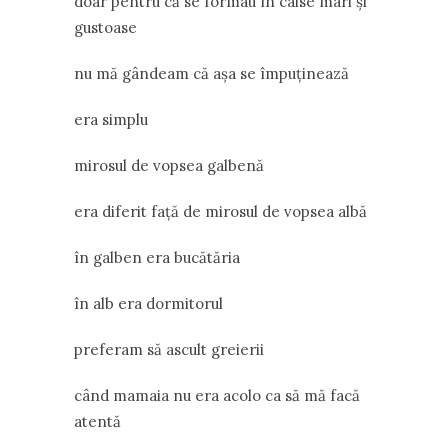
doar pentru că se formau în caise mari și
gustoase
nu mă gândeam că așa se împuținează
era simplu
mirosul de vopsea galbenă
era diferit față de mirosul de vopsea albă
în galben era bucătăria
în alb era dormitorul
preferam să ascult greierii
când mamaia nu era acolo ca să mă facă
atentă