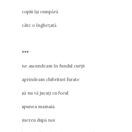
copiii își cumpără
câte o înghețată
***
ne ascundeam în fundul curții
aprindeam chibrituri furate
să nu vă jucați cu focul
spunea mamaia
mereu după noi