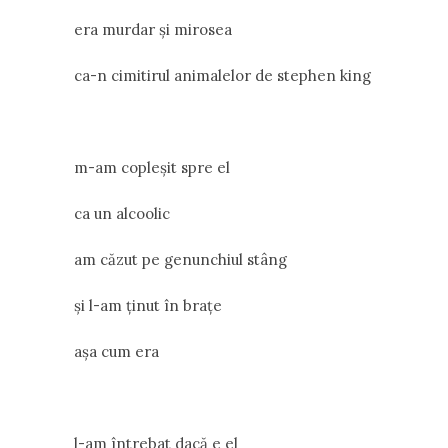
era murdar și mirosea
ca-n cimitirul animalelor de stephen king
m-am copleșit spre el
ca un alcoolic
am căzut pe genunchiul stâng
și l-am ținut în brațe
așa cum era
l-am întrebat dacă e el