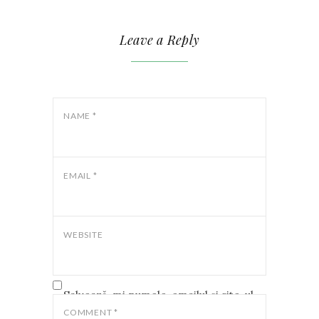
Leave a Reply
NAME
*
EMAIL
*
WEBSITE
Salvează-mi numele, emailul și site-ul
web în acest navigator pentru data
COMMENT
*