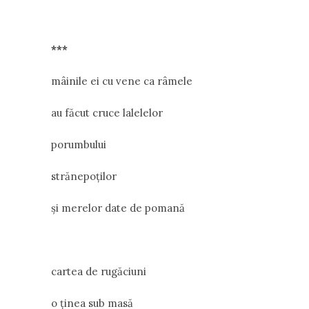
***
mâinile ei cu vene ca râmele
au făcut cruce lalelelor
porumbului
strănepoților
și merelor date de pomană
cartea de rugăciuni
o ținea sub masă