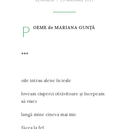
By
MINENI
/
25 IANUARIE 2017
P
OEME de MARIANA GUNȚĂ
***
oile intrau alene în iesle
loveam ciuperci otrăvitoare și începeam
să visez
langă mine cineva mai mic
făcea la fel