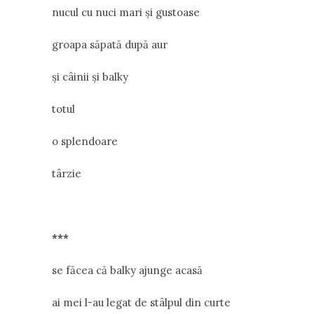
nucul cu nuci mari și gustoase
groapa săpată după aur
și câinii și balky
totul
o splendoare
târzie
***
se făcea că balky ajunge acasă
ai mei l-au legat de stâlpul din curte