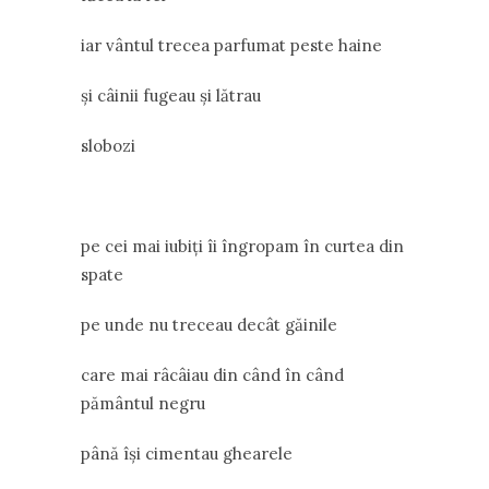
iar vântul trecea parfumat peste haine
și câinii fugeau și lătrau
slobozi
pe cei mai iubiți îi îngropam în curtea din
spate
pe unde nu treceau decât găinile
care mai râcâiau din când în când
pământul negru
până își cimentau ghearele