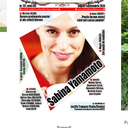
Pa
Semnal!