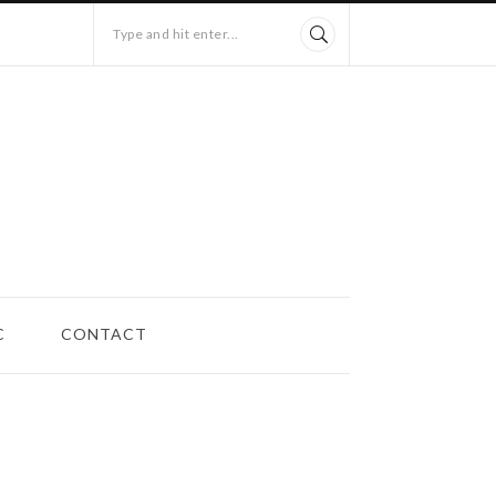
Type and hit enter...
C
CONTACT