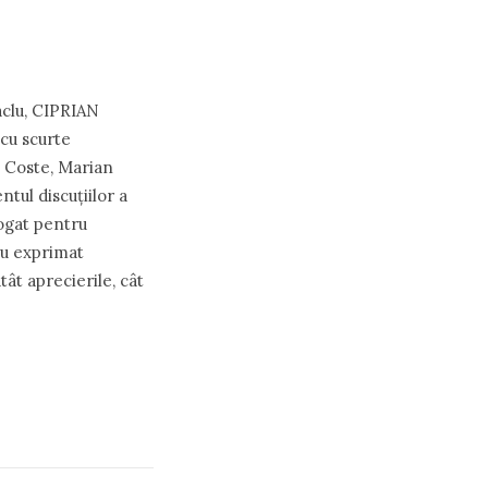
aclu, CIPRIAN
cu scurte
a Coste, Marian
ntul discuțiilor a
bogat pentru
-au exprimat
atât aprecierile, cât