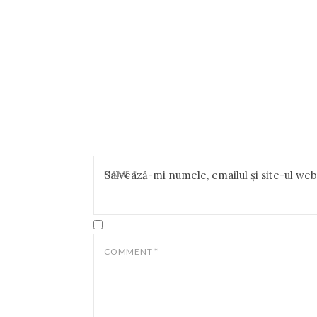
NAME
Salvează-mi numele, emailul și site-ul we
*
COMMENT
*