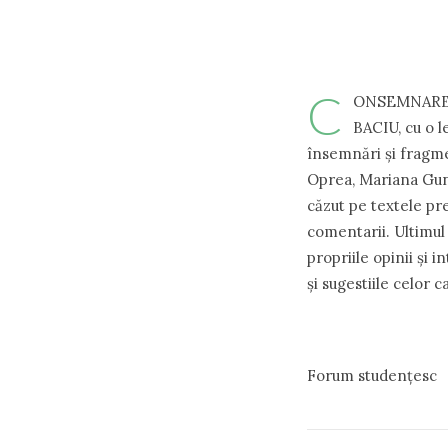
C
ONSEMNARE Ma
BACIU, cu o 
însemnări și fragme
Oprea, Mariana Gunță
căzut pe textele pr
comentarii. Ultimul 
propriile opinii și i
și sugestiile celor 
Forum studențesc