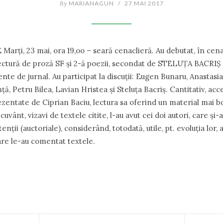
By
MARIANAGUN
/
27 MAI 2017
rți, 23 mai, ora 19,oo – seară cenaclieră. Au debutat, în cen
lectură de proză SF și 2-ă poezii, secondat de STELUȚA BACRIȘ 
nte de jurnal. Au participat la discuții: Eugen Bunaru, Anastasi
, Petru Bilea, Lavian Hristea și Steluța Bacriș. Cantitativ, acce
ezentate de Ciprian Baciu, lectura sa oferind un material mai 
cuvânt, vizavi de textele citite, l-au avut cei doi autori, care și
ntenții (auctoriale), considerând, totodată, utile, pt. evoluția lor, 
care le-au comentat textele.