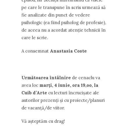
pe care le transpune în scris urmează să
fie analizate din punct de vedere
psihologic (ea fiind psiholog de profesie),
de aceea nu a acordat atenție tehnicii în
care le scrie.
A consemnat
Anastasia Coste
Următoarea întâlnire
de cenaclu va
avea loc
marți, 4 iunie, ora 19,oo, la
Cuib d’Arte
cu lecturi încrucișate ale
autorilor prezenți și cu proiecte/planuri
de vacanță/de viitor.
Vă așteptăm cu drag!