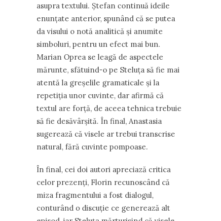
asupra textului. Ștefan continuă ideile
enunțate anterior, spunând că se putea
da visului o notă analitică și anumite
simboluri, pentru un efect mai bun.
Marian Oprea se leagă de aspectele
mărunte, sfătuind-o pe Steluța să fie mai
atentă la greșelile gramaticale și la
repetiția unor cuvinte, dar afirmă că
textul are forță, de aceea tehnica trebuie
să fie desăvârșită. În final, Anastasia
sugerează că visele ar trebui transcrise
natural, fără cuvinte pompoase.
În final, cei doi autori apreciază critica
celor prezenți, Florin recunoscând că
miza fragmentului a fost dialogul,
conturând o discuție ce generează alt
episod, iar Steluța mărturisind că visele