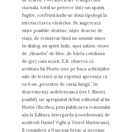
viazuală, totul se petrece într-un spațiu
fugitiv, confruntându-se două tipologii la
intersectarea vârstelor. Se sugerează
niște posibile destine, niște desene de
viață, de remarcat fiind un anumit umor
în dialog, un spirit ludic, ușor satiric vizavi
de ,,filosofia” de bloc, de bârfa cotidiană
de (pe) casa scării. E.B. observă că
scriitura lui Florin vine pe baza achizițiilor
sale de lectură și își exprimă speranța că
va fi un „prozator de cursă lungă”, în
descențență ardelenească (via I. Slavici,
posibil), iar apropiatul debut editorial al lui
Florin Gherheș, prin publicarea romanului
său la Editura Ariergarda (coordonnată de
scriitorii Daniel Vighi și Viorel Marineasa),
îl consideră a fi un pas firesc și necesar,