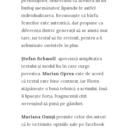
personajelor, observând că acestea au un
limbaj asemănător, lipsindu-le astfel
individualizarea. Recunoaște că bârfa
femeilor este autentică, dar propune ca
diferența dintre generații să se simtă mai
tare, iar textul să fie revizuit, pentru a fi
seliminate cuvintele în plus.
Ștefan Schmoll
apreciază simplitatea
textului și modul lin în care curge
povestea.
Marian
Oprea
este de acord
că textul este bine conturat, iar Florin
stăpânește o bună tehnică a scrisului, însă
îi lipsește forța, fragmentul citit
nereușind să pună pe gânduri.
Mariana Gunță
promite celor doi autori
că le va trimite opiniile sale pe facebook