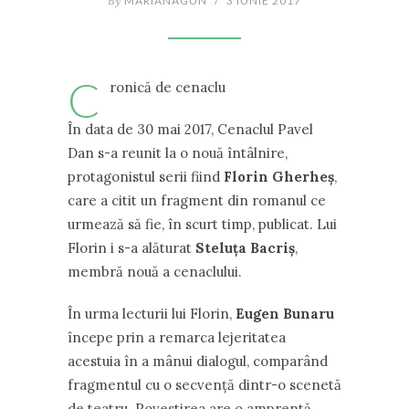
By
MARIANAGUN
/
3 IUNIE 2017
C
ronică de cenaclu
În data de 30 mai 2017, Cenaclul Pavel
Dan s-a reunit la o nouă întâlnire,
protagonistul serii fiind
Florin Gherheș
,
care a citit un fragment din romanul ce
urmează să fie, în scurt timp, publicat. Lui
Florin i s-a alăturat
Steluța Bacriș
,
membră nouă a cenaclului.
În urma lecturii lui Florin,
Eugen Bunaru
începe prin a remarca lejeritatea
acestuia în a mânui dialogul, comparând
fragmentul cu o secvență dintr-o scenetă
de teatru. Povestirea are o amprentă