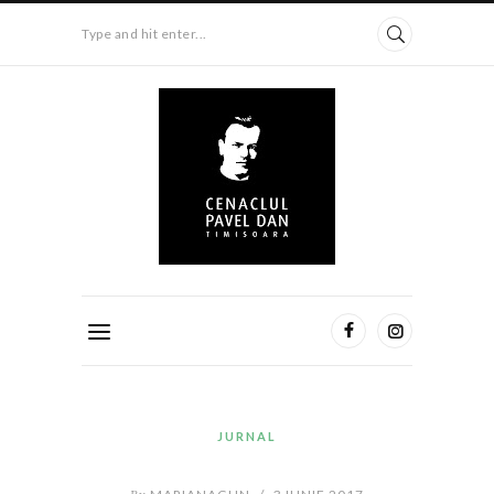
Type and hit enter...
JURNAL