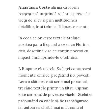
Anastasia Coste
afirmă că Florin
reușește să surprindă realist aspecte ale
vieții de zi cu zi prin multitudinea
detaliilor, însă tehnicii îi lipsește esența.
În ceea ce privește textele Steluței,
acestea par a fi opusul a ceea ce Florin a
citit, descriind vise ce conțin povești cu
impact, însă lipsindu-le o tehnică.
E.B. spune că textele Steluței conturează
momente onirice, pregătind noi povești.
Lera o sfătuiește să scrie mai personal,
trecând textele printr-un filtru. Ciprian
este surprins de povestea viselor Steluței,
propunând ca visele să fie transfigurate,
iar autoarea să aibă mai mult control