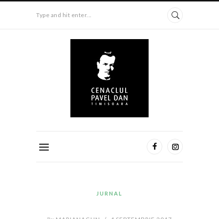
Type and hit enter...
JURNAL