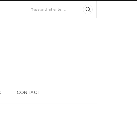
Type and hit enter...
C
CONTACT