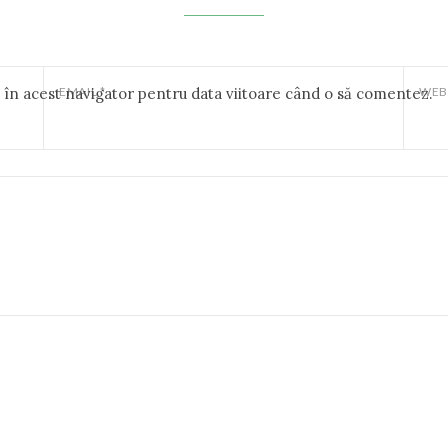
b în acest navigator pentru data viitoare când o să comentez.
EMAIL
*
WEB