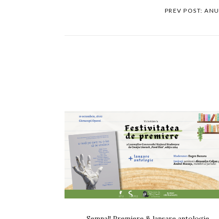
PREV POST: AN
Semnal! Premiere & lansare antologie