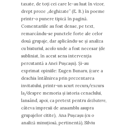
taxate, de toți cei care le-au luat în vizor,
drept proze ,,deghizate” (E. B.) în poeme
printr-o punere tipică în pagină.
Comentariile au fost dense, pe text,
remarcându-se punctele forte ale celor
două grupaje, dar aplicându-se și analiza
cu bisturiul, acolo unde a fost necesar (de
subliniat, în acest sens intervenția
percutantă a Anei Pușcașu). Și-au
exprimat opiniile: Eugen Bunaru, (care a
deschis întâlnirea prin prezentarea
invitatului, printr-un scurt recurs/excurs
la/despre memoria și istoria cenaclului,
lansând, apoi, ca pretext pentru
dezbatere
,
câteva impresii de ansamblu asupra
grupajelor citite), Ana Pușcașu (cu o
analiză minuțiosă, pertinentă), Silviu