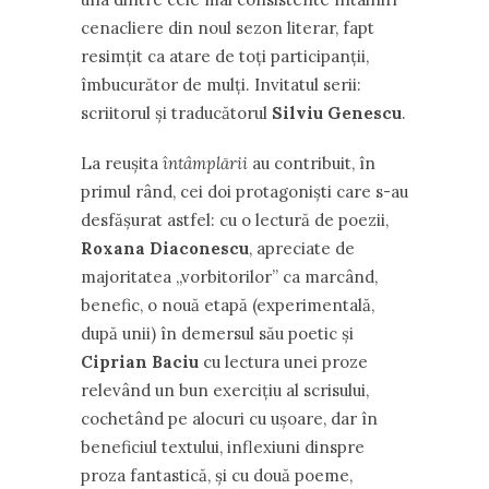
cenacliere din noul sezon literar, fapt
resimțit ca atare de toți participanții,
îmbucurător de mulți. Invitatul serii:
scriitorul și traducătorul
Silviu Genescu
.
La reușita
întâmplării
au contribuit, în
primul rând, cei doi protagoniști care s-au
desfășurat astfel: cu o lectură de poezii,
Roxana Diaconescu
, apreciate de
majoritatea ,,vorbitorilor” ca marcând,
benefic, o nouă etapă (experimentală,
după unii) în demersul său poetic și
Ciprian Baciu
cu lectura unei proze
relevând un bun exercițiu al scrisului,
cochetând pe alocuri cu ușoare, dar în
beneficiul textului, inflexiuni dinspre
proza fantastică, și cu două poeme,