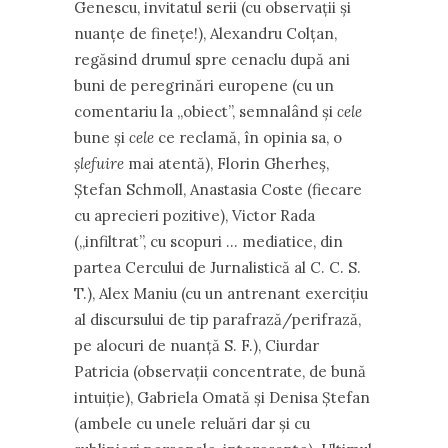
Genescu, invitatul serii (cu observații și
nuanțe de finețe!), Alexandru Colțan,
regăsind drumul spre cenaclu după ani
buni de peregrinări europene (cu un
comentariu la ,,obiect”, semnalând și
cele
bune și
cele
ce reclamă, în opinia sa, o
șlefuire
mai atentă), Florin Gherheș,
Ștefan Schmoll, Anastasia Coste (fiecare
cu aprecieri pozitive), Victor Rada
(,,infiltrat”, cu scopuri … mediatice, din
partea Cercului de Jurnalistică al C. C. S.
T.), Alex Maniu (cu un antrenant exercițiu
al discursului de tip parafrază/perifrază,
pe alocuri de nuanță S. F.), Ciurdar
Patricia (observații concentrate, de bună
intuiție), Gabriela Omată și Denisa Ștefan
(ambele cu unele reluări dar și cu