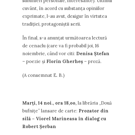
sublinieri personale, interesante). Ultimul
cuvânt, în acord cu substanța opiniilor
exprimate, l-au avut, desigur în virtutea
tradiției, protagoniștii serii.
În final, s-a anunțat următoarea lectură
de cenaclu (care va fi probabil joi, 16
noiembrie, când vor citi:
Denisa Ștefan
– poezie și
Florin Gherheș
– proză.
(A consemnat E. B.)
Marți, 14 noi., ora 18,oo,
la librăria ,,Două
bufnițe” lansare de carte:
Prozator din
silă – Viorel Marineasa în dialog cu
Robert Șerban