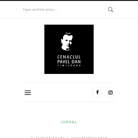
Type and hit enter...
JURNAL