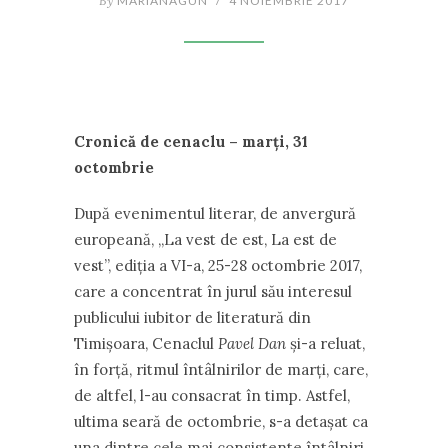
By
MARIANAGUN
/
4 NOIEMBRIE 2017
Cronică de cenaclu – marți, 31
octombrie
După evenimentul literar, de anvergură
europeană, ,,La vest de est, La est de
vest”, ediția a VI-a, 25-28 octombrie 2017,
care a concentrat în jurul său interesul
publicului iubitor de literatură din
Timișoara, Cenaclul
Pavel Dan
și-a reluat,
în forță, ritmul întâlnirilor de marți, care,
de altfel, l-au consacrat în timp. Astfel,
ultima seară de octombrie, s-a detașat ca
una dintre cele mai consistente întâlniri