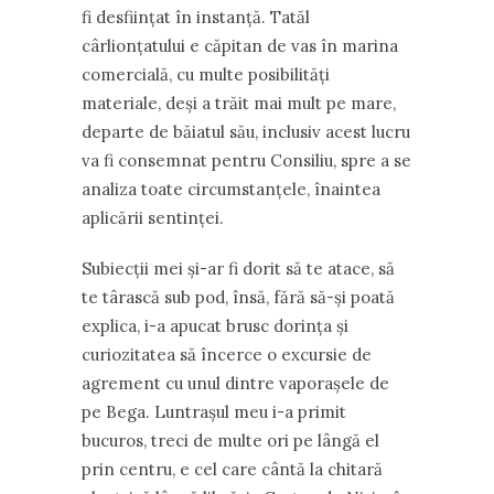
fi desființat în instanță. Tatăl
cârlionțatului e căpitan de vas în marina
comercială, cu multe posibilități
materiale, deși a trăit mai mult pe mare,
departe de băiatul său, inclusiv acest lucru
va fi consemnat pentru Consiliu, spre a se
analiza toate circumstanțele, înaintea
aplicării sentinței.
Subiecții mei și-ar fi dorit să te atace, să
te târască sub pod, însă, fără să-și poată
explica, i-a apucat brusc dorința și
curiozitatea să încerce o excursie de
agrement cu unul dintre vaporașele de
pe Bega. Luntrașul meu i-a primit
bucuros, treci de multe ori pe lângă el
prin centru, e cel care cântă la chitară