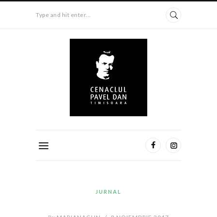
Type and hit enter...
JURNAL