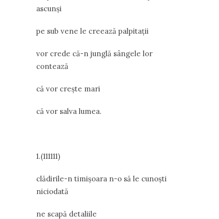
ascunși
pe sub vene le creează palpitații
vor crede că-n junglă sângele lor
contează
că vor crește mari
că vor salva lumea.
1.(111111)
clădirile-n timișoara n-o să le cunoști
niciodată
ne scapă detaliile