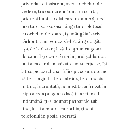
privindu-te insistent, aveau ochelari de
vedere, tricouri crem, tunsură scurtă,
prieteni buni al celui care m-a necăjit cel
mai tare, se așezase lângă tine, pletosul
cu ochelari de soare, își mângâia lasciv
cârlionții. Îmi venea să-l strâng de gât,
așa, de la distanță, să-l sugrum cu geaca
de camuflaj ce-i atârna în jurul șoldurilor,
mai ales când am văzut cum se crăcise, își
lățise picioarele, se lăfăia pe scaun, dornic
să te atingă. Tu te-ai strâns, te-ai închis
în tine, încruntată, neliniștită, ai fi ieșit în
clipa aceea pe geam dacă ți-ar fi fost la
îndemână, ți-ai adunat picioarele sub
tine, le-ai acoperit cu rochia, țineai
telefonul în poală, speriată.