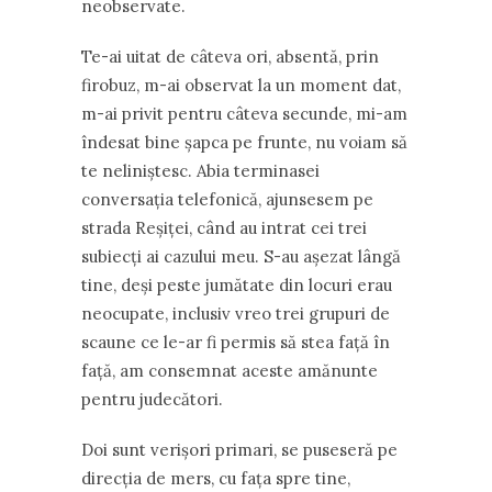
neobservate.
Te-ai uitat de câteva ori, absentă, prin
firobuz, m-ai observat la un moment dat,
m-ai privit pentru câteva secunde, mi-am
îndesat bine șapca pe frunte, nu voiam să
te neliniștesc. Abia terminasei
conversația telefonică, ajunsesem pe
strada Reșiței, când au intrat cei trei
subiecți ai cazului meu. S-au așezat lângă
tine, deși peste jumătate din locuri erau
neocupate, inclusiv vreo trei grupuri de
scaune ce le-ar fi permis să stea față în
față, am consemnat aceste amănunte
pentru judecători.
Doi sunt verișori primari, se puseseră pe
direcția de mers, cu fața spre tine,