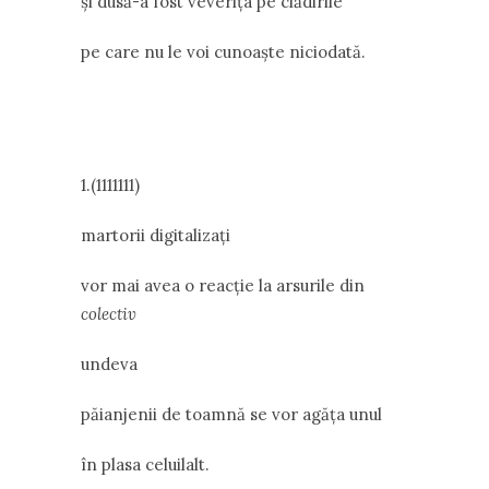
și dusă-a fost veverița pe clădirile
pe care nu le voi cunoaște niciodată.
1.(1111111)
martorii digitalizați
vor mai avea o reacție la arsurile din
colectiv
undeva
păianjenii de toamnă se vor agăța unul
în plasa celuilalt.