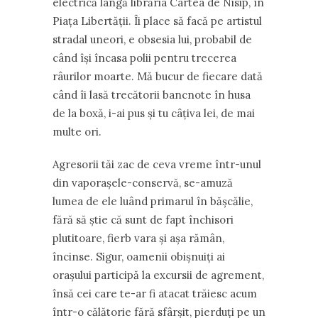
electrică lângă librăria Cartea de Nisip, în
Piața Libertății. Îi place să facă pe artistul
stradal uneori, e obsesia lui, probabil de
când își încasa polii pentru trecerea
râurilor moarte. Mă bucur de fiecare dată
când îi lasă trecătorii bancnote în husa
de la boxă, i-ai pus și tu câţiva lei, de mai
multe ori.
Agresorii tăi zac de ceva vreme într-unul
din vaporașele-conservă, se-amuză
lumea de ele luând primarul în bășcălie,
fără să știe că sunt de fapt închisori
plutitoare, fierb vara și așa rămân,
încinse. Sigur, oamenii obișnuiți ai
orașului participă la excursii de agrement,
însă cei care te-ar fi atacat trăiesc acum
într-o călătorie fără sfârșit, pierduți pe un