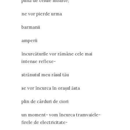
plină de celule moarte;
ne vor pierde urma
barmanii
amperii
încurcăturile vor rămâne cele mai
intense reflexe-
strănutul meu râsul tău
se vor încurca în orașul ăsta
plin de cârduri de ciori
un moment- vom încurca tramvaiele-
firele de electricitate-