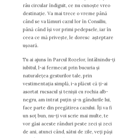
râu circular îndiguit, ce nu cunoște vreo
destinație. Va mai trece o vreme până
când se va lămuri cazul lor în Consiliu,
până când își vor primi pedepsele, iar în
ceea ce mă privește, le doresc așteptare
ușoară.
Tu ai ajuns în Parcul Rozelor, întâlnindu-ți
iubitul, l-ai fermecat prin bucuria şi
naturalețea gesturilor tale, prin
vestimentația simplă, i-a plăcut că ți-ai
asortat rucsacul și tenișii cu rochia alb-
negru, am intrat puțin și-n gândurile lui,
face parte din pregătirea cazului. Îți va fi
un soț bun, nu-ți voi scrie mai multe, te
vor găsi aceste rânduri peste zeci și zeci
de ani, atunci când, sătui de zile, veți păși