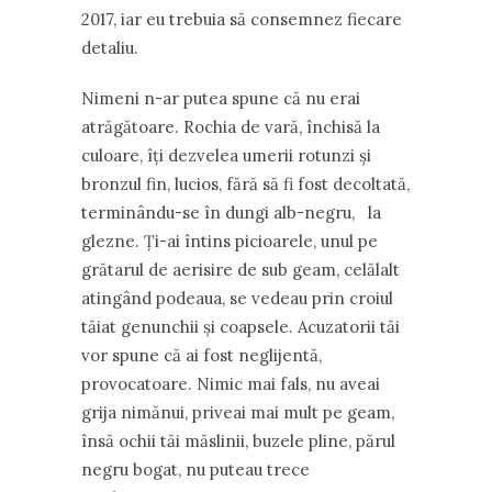
2017, iar eu trebuia să consemnez fiecare
detaliu.
Nimeni n-ar putea spune că nu erai
atrăgătoare. Rochia de vară, închisă la
culoare, îți dezvelea umerii rotunzi și
bronzul fin, lucios, fără să fi fost decoltată,
terminându-se în dungi alb-negru, la
glezne. Ți-ai întins picioarele, unul pe
grătarul de aerisire de sub geam, celălalt
atingând podeaua, se vedeau prin croiul
tăiat genunchii și coapsele. Acuzatorii tăi
vor spune că ai fost neglijentă,
provocatoare. Nimic mai fals, nu aveai
grija nimănui, priveai mai mult pe geam,
însă ochii tăi măslinii, buzele pline, părul
negru bogat, nu puteau trece