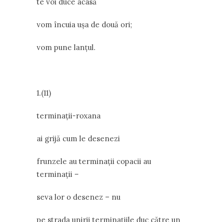
te voi duce acasă
vom încuia ușa de două ori;
vom pune lanțul.
1.(11)
terminații-roxana
ai grijă cum le desenezi
frunzele au terminații copacii au
terminații –
seva lor o desenez – nu
pe strada unirii terminațiile duc către un