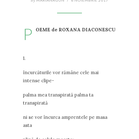
By
MARIANAGUN
/
8 NOIEMBRIE 2017
P
OEME de ROXANA DIACONESCU
1.
încurcăturile vor rămâne cele mai
intense clipe-
palma mea transpirată palma ta
transpirată
ni se vor încurca amprentele pe masa
asta