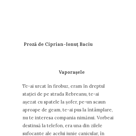
Proză de Ciprian-Ionuț Baciu
Vaporașele
Te-ai urcat în firobuz, eram în dreptul
staţiei de pe strada Rebreanu, te-ai
așezat cu spatele la șofer, pe-un scaun
aproape de geam, te-ai pus la întâmplare,
nu te interesa compania nimănui. Vorbeai
destinsă la telefon, era una din zilele
sufocante ale acelui iunie canicular, în