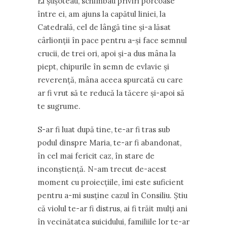
Ei șușoteau, schimbau priviri porcoase
între ei, am ajuns la capătul liniei, la
Catedrală, cel de lângă tine și-a lăsat
cârlionții în pace pentru a-și face semnul
crucii, de trei ori, apoi și-a dus mâna la
piept, chipurile în semn de evlavie și
reverență, mâna aceea spurcată cu care
ar fi vrut să te reducă la tăcere și-apoi să
te sugrume.
S-ar fi luat după tine, te-ar fi tras sub
podul dinspre Maria, te-ar fi abandonat,
în cel mai fericit caz, în stare de
inconștiență. N-am trecut de-acest
moment cu proiecţiile, îmi este suficient
pentru a-mi susține cazul în Consiliu. Știu
că violul te-ar fi distrus, ai fi trăit mulți ani
în vecinătatea suicidului, familiile lor te-ar