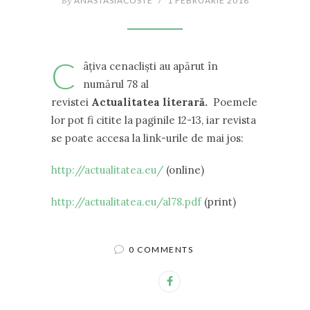
By
ANASTASIACOSTE
/
1 FEBRUARIE 2018
C
âțiva cenacliști au apărut în
numărul 78 al
revistei
Actualitatea literară.
Poemele
lor pot fi citite la paginile 12-13, iar revista
se poate accesa la link-urile de mai jos:
http://actualitatea.eu/
(online)
http://actualitatea.eu/al78.pdf
(print)
0 COMMENTS