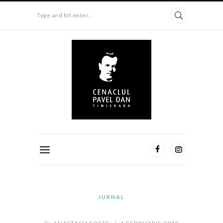
Type and hit enter...
JURNAL