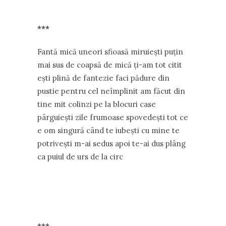
***
Fantă mică uneori sfioasă miruiești puțin
mai sus de coapsă de mică ți-am tot citit
ești plină de fantezie faci pădure din
pustie pentru cel neîmplinit am făcut din
tine mit colinzi pe la blocuri case
pârguiești zile frumoase spovedești tot ce
e om singură când te iubești cu mine te
potrivești m-ai sedus apoi te-ai dus plâng
ca puiul de urs de la circ