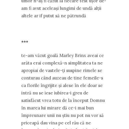
umor n-aș fi căzut la fiecare test ușor de-
am fi avut aceleași lungimi de undă alții
altele ar if putut să ne pătrundă
***
te-am văzut goală Marley Brinx aveai ce
arăta erai complexă-n simplitatea ta ne
apropiai de vastele-ți suspine rimele se
conturau când auzeau de tine femeile-s
ca florile îngrijite și alese în ele doar se
intră nu se iese iubirea-i greu de
satisfăcut vrea totu de la început Domnu
în marea lui mirare dă ce-i mai bun
împreunare unii nu știu nu pot nu vor să
priceapă dau vina pe cel rău că ne