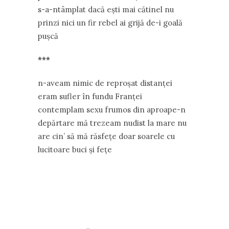
s-a-ntâmplat dacă ești mai cătinel nu
prinzi nici un fir rebel ai grijă de-i goală
pușcă
***
n-aveam nimic de reproșat distanței
eram sufler în fundu Franței
contemplam sexu frumos din aproape-n
depărtare mă trezeam nudist la mare nu
are cin’ să mă răsfețe doar soarele cu
lucitoare buci și fețe