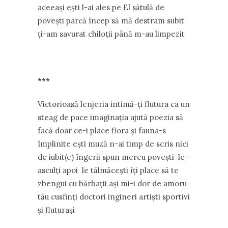
aceeași ești l-ai ales pe El sătulă de
povești parcă încep să mă destram subit
ți-am savurat chiloții până m-au limpezit
***
Victorioasă lenjeria intimă-ți flutura ca un
steag de pace imaginația ajută poezia să
facă doar ce-i place flora și fauna-s
împlinite ești muză n-ai timp de scris nici
de iubit(e) îngerii spun mereu povești le-
asculți apoi le tălmăcești îți place să te
zbengui cu bărbații ași mi-i dor de amoru
tău cusfinți doctori ingineri artiști sportivi
și fluturași