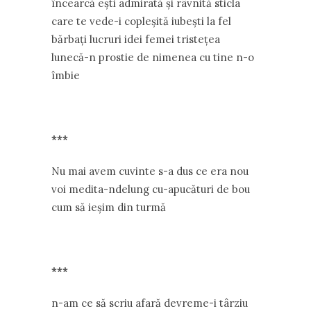
încearcă ești admirată și râvnită sticla
care te vede-i copleșită iubești la fel
bărbați lucruri idei femei tristețea
lunecă-n prostie de nimenea cu tine n-o
îmbie
***
Nu mai avem cuvinte s-a dus ce era nou
voi medita-ndelung cu-apucături de bou
cum să ieșim din turmă
***
n-am ce să scriu afară devreme-i târziu