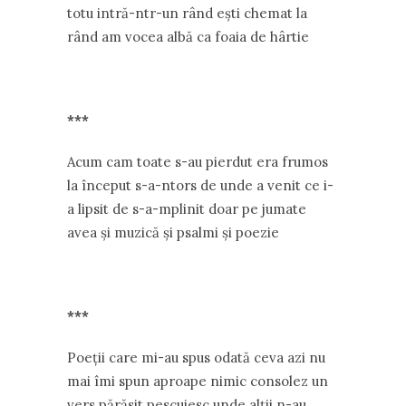
totu intră-ntr-un rând ești chemat la
rând am vocea albă ca foaia de hârtie
***
Acum cam toate s-au pierdut era frumos
la început s-a-ntors de unde a venit ce i-
a lipsit de s-a-mplinit doar pe jumate
avea și muzică și psalmi și poezie
***
Poeții care mi-au spus odată ceva azi nu
mai îmi spun aproape nimic consolez un
vers părăsit pescuiesc unde alții n-au