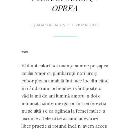
OPREA
By
ANASTASIACOSTE
/
28 MAI 2018
***
Văd noi culori noi nuanțe semne pe șapca
zeului Amor cu plimbăreții nori urc și
cobor ploaia amabilă îmi face loc din când
în când arunc ocheade-n vânt poate o
văd la mii de ani lumină amoru-n doi e
minunat nainte mergător în trei (erecția
nu se uită ) e ca oglinda la femei multe-s
ascunse altele ni se ascund adevăru-i
liber practic și rotund încă n-avem acces