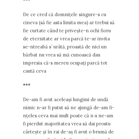
***
De ce cred că domnițele singure-s cu
cineva (să fie asta limita mea) ar trebui să
fie curtate când te privește-n ochi fioru
de eternitate ar vrea parcă te-ar invita
se-ntreabă s’ urâtă, proastă de nici un
bărbat nu vrea să mă cunoască dau
impresia că-s mereu ocupați parcă tot
caută ceva
***
De-am fi avut aceleași lungimi de undă
nimic n-ar fi putut să ne ajungă de-am fi-
nțeles ceva mai mult poate că n u ne-am
fi pierdut majoritatea vrea să dai prostu
cârtește și în rai de-aș fi avut o brumă de