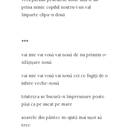
prins nimic copilul nostru-i un val
împarte clipa-n două
***
vai mie vai vouă vai nouă de nu primim o-
nfățișare nouă
vai mie vai vouă vai nouă cei ce fugiți de o
iubire veche-nouă
tristețea se bucură-n împreunare poate
păși ca pe uscat pe mare
soarele din pântec m-ajută mai ușor să
trec