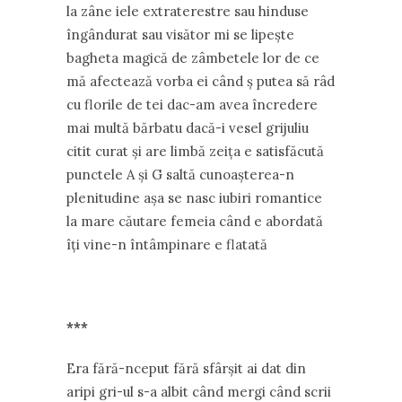
la zâne iele extraterestre sau hinduse
îngândurat sau visător mi se lipește
bagheta magică de zâmbetele lor de ce
mă afectează vorba ei când ș putea să râd
cu florile de tei dac-am avea încredere
mai multă bărbatu dacă-i vesel grijuliu
citit curat și are limbă zeița e satisfăcută
punctele A și G saltă cunoașterea-n
plenitudine așa se nasc iubiri romantice
la mare căutare femeia când e abordată
îți vine-n întâmpinare e flatată
***
Era fără-nceput fără sfârșit ai dat din
aripi gri-ul s-a albit când mergi când scrii