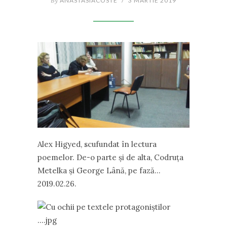
By
ANASTASIACOSTE
/
3 MARTIE 2019
Alex Higyed, scufundat în lectura
poemelor. De-o parte și de alta, Codruța
Metelka și George Lână, pe fază…
2019.02.26.