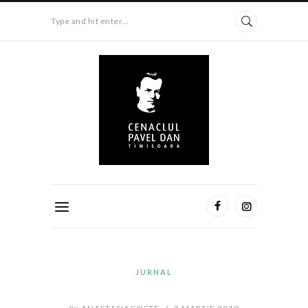
Type and hit enter...
JURNAL