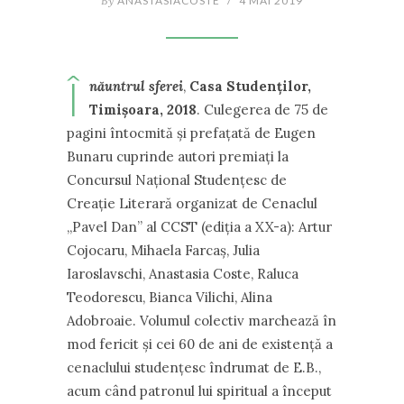
By
ANASTASIACOSTE
/
4 MAI 2019
Î
năuntrul sferei
,
Casa Studenţilor,
Timişoara, 2018
. Culegerea de 75 de
pagini întocmită şi prefaţată de Eugen
Bunaru cuprinde autori premiaţi la
Concursul Naţional Studenţesc de
Creaţie Literară organizat de Cenaclul
„Pavel Dan” al CCST (ediţia a XX-a): Artur
Cojocaru, Mihaela Farcaş, Julia
Iaroslavschi, Anastasia Coste, Raluca
Teodorescu, Bianca Vilichi, Alina
Adobroaie. Volumul colectiv marchează în
mod fericit şi cei 60 de ani de existenţă a
cenaclului studenţesc îndrumat de E.B.,
acum când patronul lui spiritual a început