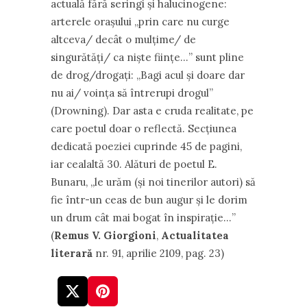
actuală fără seringi şi halucinogene:
arterele oraşului „prin care nu curge
altceva/ decât o mulţime/ de
singurătăţi/ ca nişte fiinţe…” sunt pline
de drog/drogaţi: „Bagi acul şi doare dar
nu ai/ voinţa să întrerupi drogul”
(Drowning). Dar asta e cruda realitate, pe
care poetul doar o reflectă. Secţiunea
dedicată poeziei cuprinde 45 de pagini,
iar cealaltă 30. Alături de poetul E.
Bunaru, „le urăm (şi noi tinerilor autori) să
fie într-un ceas de bun augur şi le dorim
un drum cât mai bogat în inspiraţie…”
(
Remus V. Giorgioni
,
Actualitatea
literară
nr. 91, aprilie 2109, pag. 23)