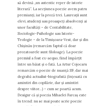
să devină „un autentic reper de istorie
literară”. La secţiunea poezie avem patru
premianţi, iar la proză trei. Laureaţii sunt
elevi, studenţi sau proaspeţi absolvenţi ai
unor facultăţi – de Contabilitate,
Sociologie-Psihologie sau Istorie-
Teologie – de la Timişoara-Vest, dar şi din
Chişinău (remarcăm faptul că doar
prozatoarele sunt filoloage). La poezie
premiul a fost ex-aequo, fiind împărţit
între un băiat şi o fată. La Artur Cojocaru
remarcăm o poezie de nuanţă SF, dar mai
degrabă actualist-biografistă (înţesată cu
amintiri din copilărie, dar şi amintiri
despre viitor…) – cum se poartă acum.
Desigur că şi poezia Mihaelei Farcaş este
în trend: nu se mai poate scrie poezie