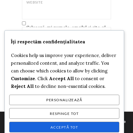
WEBSITE
Salvează-mi numele, emailul și site-ul
web în acest navigator pentru data
COMMENT
*
Îți respectăm confidențialitatea
viitoare când o să comentez.
Cookies help us improve your experience, deliver
personalized content, and analyze traffic. You
can choose which cookies to allow by clicking
Customize
. Click
Accept All
to consent or
Reject All
to decline non-essential cookies.
PERSONALIZEAZĂ
RESPINGE TOT
Folosim cookie-uri pentru a-ți oferi cea mai bună experiență pe
site-ul nostru web. Poți afla mai multe despre cookie-urile pe
ACCEPTĂ TOT
Copyright © 2024 All rights reserved
Casa de
care le folosim sau să le dezactivezi în
setări
.