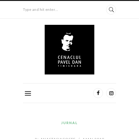
Type and hit enter...
JURNAL