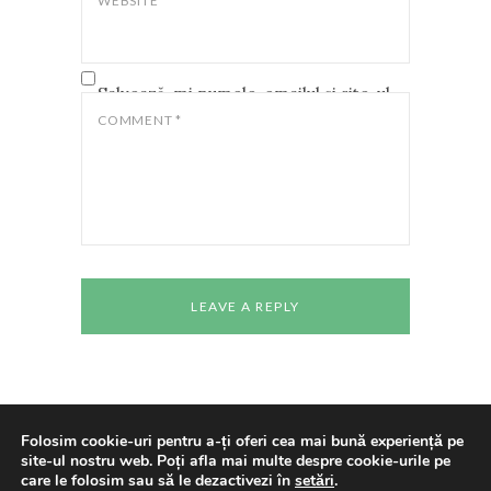
WEBSITE
Salvează-mi numele, emailul și site-ul
web în acest navigator pentru data
COMMENT
*
viitoare când o să comentez.
Folosim cookie-uri pentru a-ți oferi cea mai bună experiență pe
site-ul nostru web. Poți afla mai multe despre cookie-urile pe
Copyright © 2024 All rights reserved
Casa de
care le folosim sau să le dezactivezi în
setări
.
Cultură a Studenților Timișoara
Made With