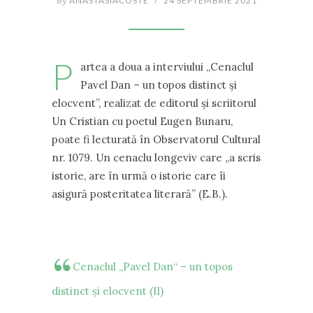
By
ANASTASIACOSTE
/
24 SEPTEMBRIE 2021
P
artea a doua a interviului „Cenaclul
Pavel Dan – un topos distinct și
elocvent”, realizat de editorul și scriitorul
Un Cristian cu poetul Eugen Bunaru,
poate fi lecturată în Observatorul Cultural
nr. 1079. Un cenaclu longeviv care „a scris
istorie, are în urmă o istorie care îi
asigură posteritatea literară” (E.B.).
Cenaclul „Pavel Dan“ – un topos
distinct și elocvent (II)