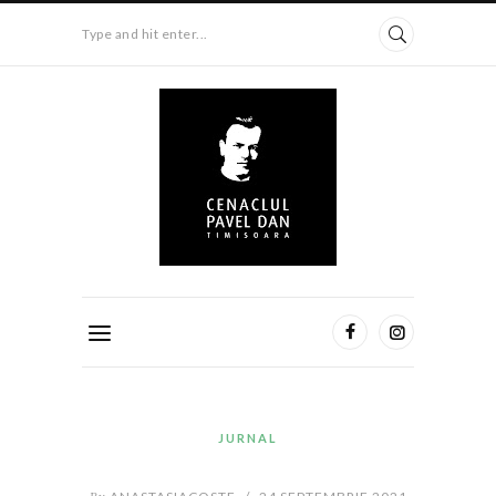
Type and hit enter...
JURNAL