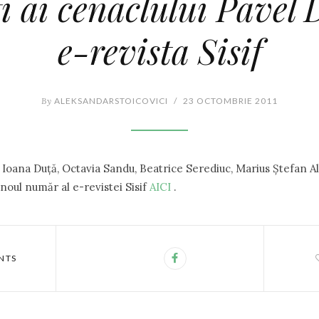
ţi ai cenaclului Pavel 
e-revista Sisif
By
ALEKSANDARSTOICOVICI
/
23 OCTOMBRIE 2011
, Ioana Duţă, Octavia Sandu, Beatrice Serediuc, Marius Ştefan A
 noul număr al e-revistei Sisif
AICI
.
NTS