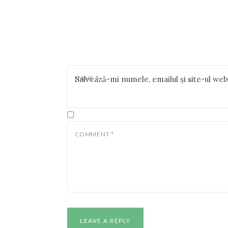
NAME
Salvează-mi numele, emailul și site-ul we
*
COMMENT
*