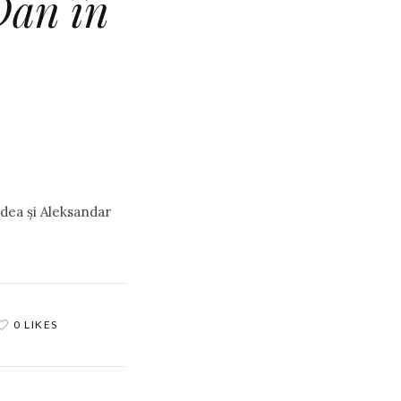
Dan în
ldea şi Aleksandar
0 LIKES