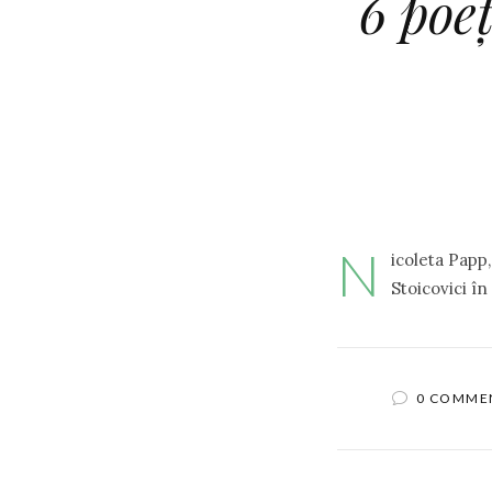
6 poe
N
icoleta Papp
Stoicovici în
0 COMME