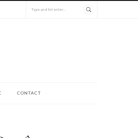
Type and hit enter...
C
CONTACT