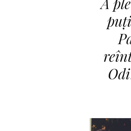
A ple
puț
Pa
reîn
Odi