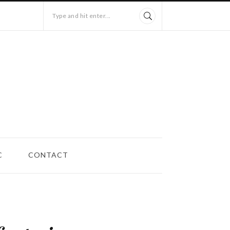
Type and hit enter...
C
CONTACT