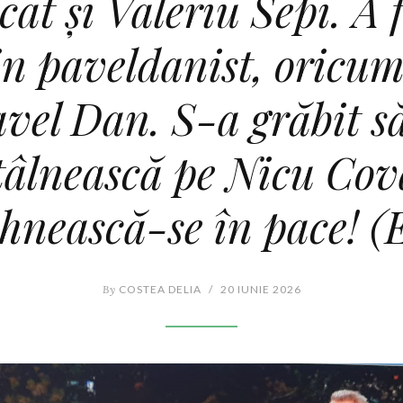
cat și Valeriu Sepi. A f
in paveldanist, oricum
vel Dan. S-a grăbit s
tâlnească pe Nicu Co
hnească-se în pace! (E
By
COSTEA DELIA
/
20 IUNIE 2026