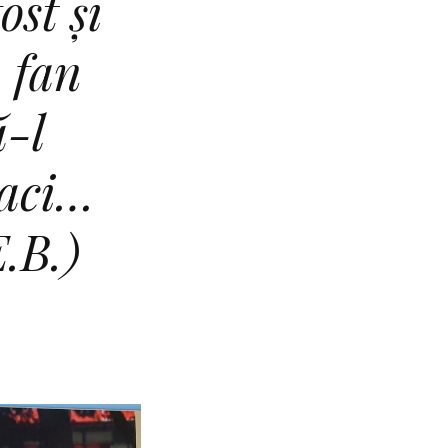
ost și
 fan
ă-l
vaci…
.B.)