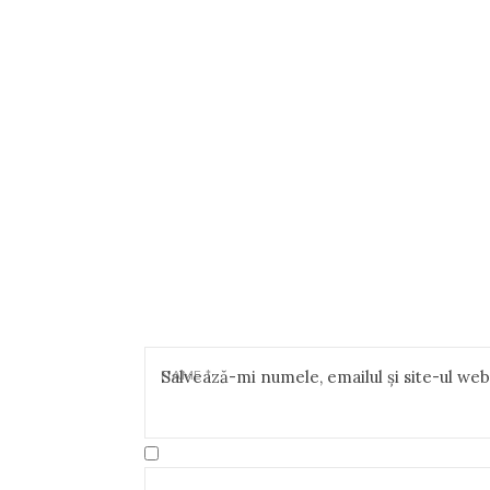
NAME
Salvează-mi numele, emailul și site-ul we
*