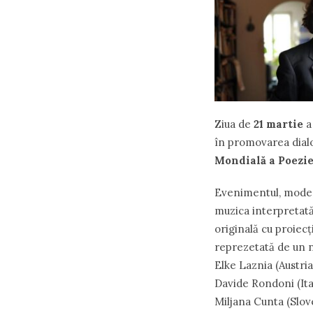
Ziua de
21 martie
a 
în promovarea dialo
Mondială a Poezie
Evenimentul, modera
muzica interpretată
originală cu proiecț
reprezetată de un n
Elke Laznia (Austri
Davide Rondoni (Ital
Miljana Cunta (Slov