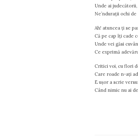
Unde ai judecătorii,
Ne’ndurații ochi de
Ah! atuncea ți se pa
Că pe cap îți cade c
Unde vei găsi cuvân
Ce exprimă adevăru
Critici voi, cu flori 
Care roade n-ați ad
E ușor a scrie versu
Când nimic nu ai de