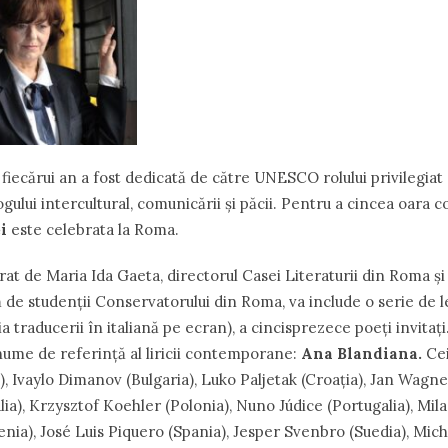
fiecărui an a fost dedicată de către UNESCO rolului privilegiat 
gului intercultural, comunicării şi păcii. Pentru a cincea oara 
i
este celebrata la Roma.
t de Maria Ida Gaeta, directorul Casei Literaturii din Roma ș
 de studenții Conservatorului din Roma, va include o serie de le
ia traducerii în italiană pe ecran), a cincisprezece poeţi invitaț
ume de referință al liricii contemporane:
Ana Blandiana.
Ceil
a), Ivaylo Dimanov (Bulgaria), Luko Paljetak (Croația), Jan Wagn
ia), Krzysztof Koehler (Polonia), Nuno Júdice (Portugalia), Mila
enia), José Luis Piquero (Spania), Jesper Svenbro (Suedia), Mich