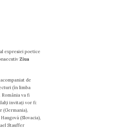
al expresiei poetice
consecutiv
Ziua
i acompaniat de
cturi (în limba
i. România va fi
alți invitați vor fi:
er (Germania),
 Haugová (Slovacia),
ael Stauffer