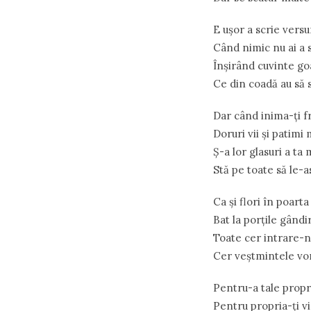
E ușor a scrie versu
Când nimic nu ai a 
Înșirând cuvinte go
Ce din coadă au să 
Dar când inima-ți 
Doruri vii și patimi 
Ș-a lor glasuri a ta
Stă pe toate să le-a
Ca și flori în poarta 
Bat la porțile gândir
Toate cer intrare-n
Cer veștmintele vor
Pentru-a tale propri
Pentru propria-ți vi