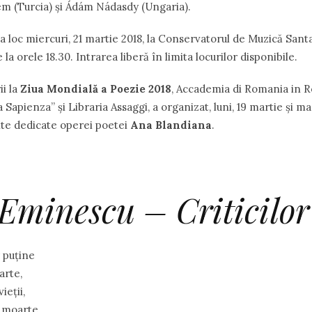
m (Turcia) și Ádám Nádasdy (Ungaria).
 loc miercuri, 21 martie 2018, la Conservatorul de Muzică Sant
e la orele 18.30. Intrarea liberă în limita locurilor disponibile.
ii la
Ziua Mondială a Poezie 2018
, Accademia di Romania in R
 Sapienza” și Libraria Assaggi, a organizat, luni, 19 martie și ma
te dedicate operei poetei
Ana Blandiana
.
Eminescu – Criticilor
r puține
arte,
ieții,
 moarte.