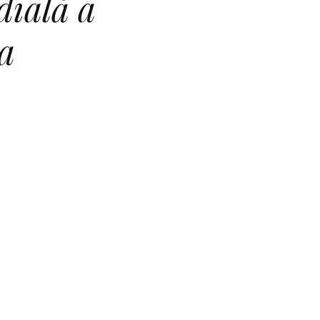
ială a
a