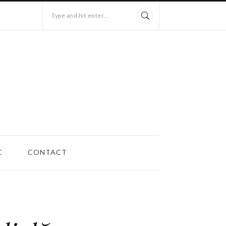
Type and hit enter...
C
CONTACT