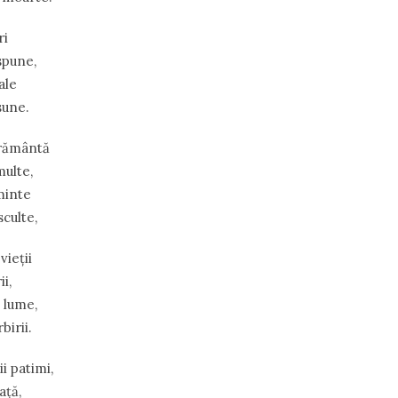
ri
spune,
ale
sune.
frământă
multe,
 minte
sculte,
vieții
ii,
 lume,
birii.
i patimi,
ață,