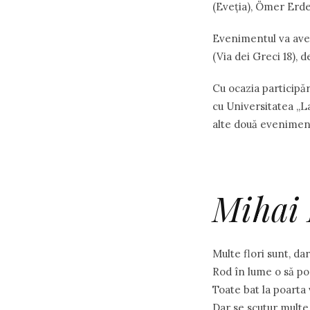
(Eveţia), Ömer Erde
Evenimentul va avea
(Via dei Greci 18), d
Cu ocazia participăr
cu Universitatea „La
alte două evenimen
Mihai 
Multe flori sunt, da
Rod în lume o să po
Toate bat la poarta v
Dar se scutur multe