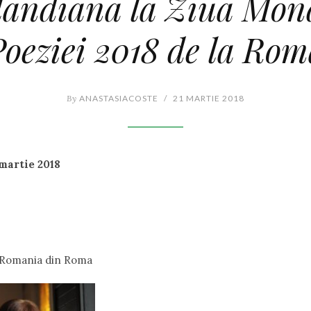
landiana la Ziua Mond
Poeziei 2018 de la Rom
By
ANASTASIACOSTE
/
21 MARTIE 2018
 martie 2018
 Romania din Roma