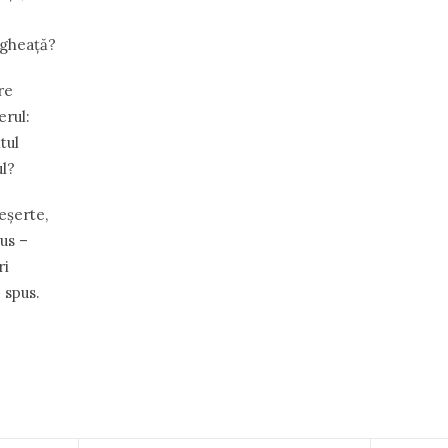
 gheață?
re
erul:
tul
l?
deșerte,
us –
ri
 spus.