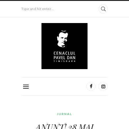
Type and hit enter...
JURNAL
ANUNȚ! 28 MAI