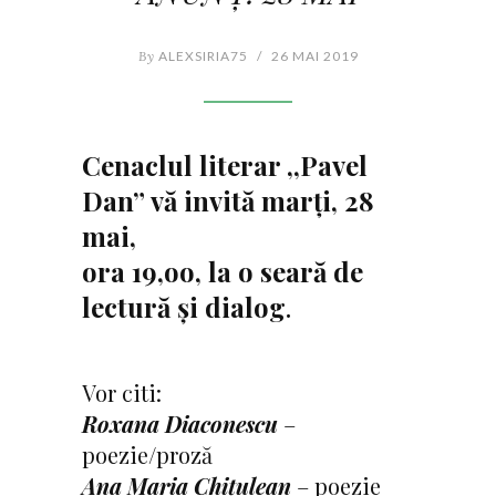
By
ALEXSIRIA75
/
26 MAI 2019
Cenaclul literar ,,Pavel
Dan” vă invită marți, 28
mai,
ora 19,oo, la o seară de
lectură și dialog
.
Vor citi:
Roxana Diaconescu
–
poezie/proză
Ana Maria Chițulean
– poezie