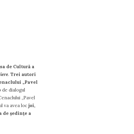
sa de Cultură a
liere
.
Trei autori
enaclului „Pavel
 de dialogul
Cenaclului „Pavel
l va avea loc
joi,
la de ședințe a