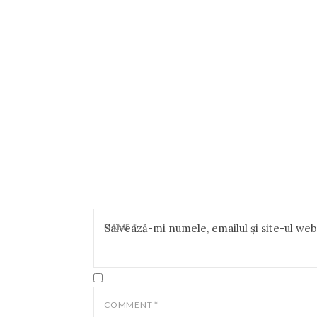
NAME
Salvează-mi numele, emailul și site-ul we
*
COMMENT
*