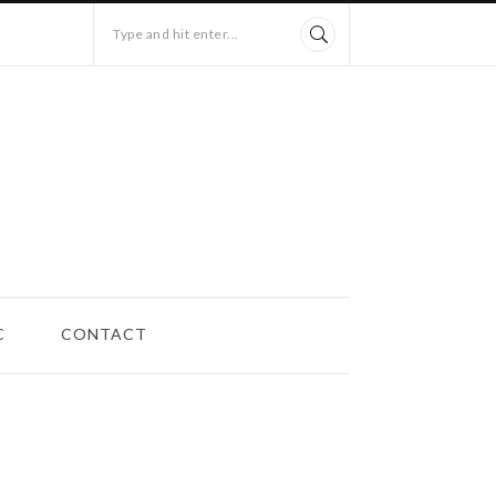
Type and hit enter...
C
CONTACT