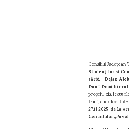
Consiliul Județean 
Studenților și Ce
sârbi
–
Dejan Alek
Dan”. Două literat
propriu-zis, lecturi
Dan”, coordonat de
27.11.2025, de la o
Cenaclului „Pavel