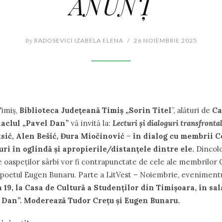
ANUNȚ
By
RADOSEVICI IZABELA ELENA
/
26 NOIEMBRIE 2025
Timiș,
Biblioteca Județeană Timiș „Sorin Titel
”, alături de
Ca
naclul „Pavel Dan”
vă invită la:
Lecturi și dialoguri transfronta
sić, Alen Bešić, Đura Miočinović
–
în dialog cu membrii C
uri în oglindă și apropierile/distanțele dintre ele.
Dincolo
le oaspeților sârbi vor fi contrapunctate de cele ale membrilor 
 poetul Eugen Bunaru. Parte a LitVest – Noiembrie, evenimentu
ra 19, la Casa de Cultură a Studenților din Timișoara, în sa
 Dan”. Moderează Tudor Crețu și Eugen Bunaru.