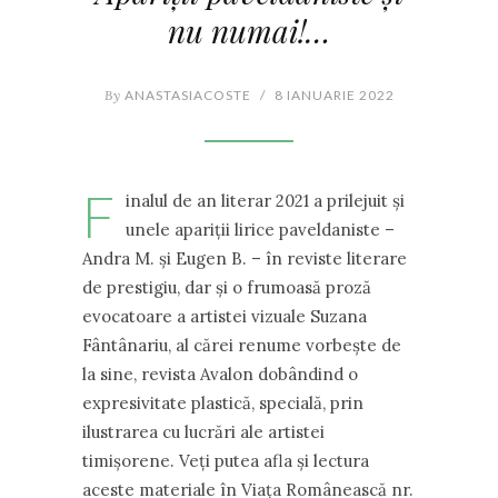
nu numai!…
By
ANASTASIACOSTE
/
8 IANUARIE 2022
F
inalul de an literar 2021 a prilejuit și
unele apariții lirice paveldaniste –
Andra M. și Eugen B. – în reviste literare
de prestigiu, dar și o frumoasă proză
evocatoare a artistei vizuale Suzana
Fântânariu, al cărei renume vorbește de
la sine, revista Avalon dobândind o
expresivitate plastică, specială, prin
ilustrarea cu lucrări ale artistei
timișorene. Veți putea afla și lectura
aceste materiale în Viața Românească nr.