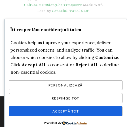
Cultură a Studenților Timișoara
Made With
Love By
Cenaclul "Pavel Dan"
Îți respectăm confidențialitatea
Cookies help us improve your experience, deliver
personalized content, and analyze traffic. You can
choose which cookies to allow by clicking
Customize
.
Click
Accept All
to consent or
Reject All
to decline
non-essential cookies.
PERSONALIZEAZĂ
RESPINGE TOT
Folosim cookie-uri pentru a-ți oferi cea mai bună experiență pe sit
ul nostru web. Poți afla mai multe despre cookie-urile pe care le
ACCEPTĂ TOT
folosim sau să le dezactivezi în
setări
.
Propulsat de
CLOSE GDPR COOKIE BANNE
Accept
Respinge