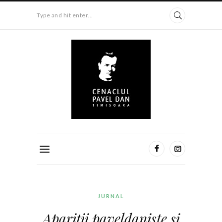
Type and hit enter...
JURNAL
Apariții paveldaniste și