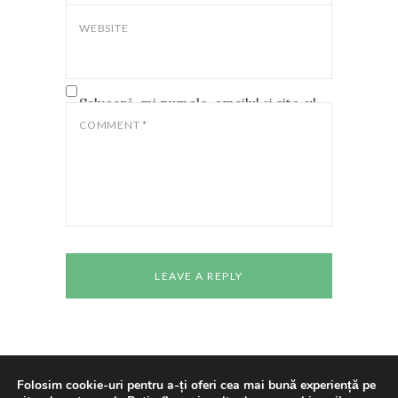
WEBSITE
Salvează-mi numele, emailul și site-ul
web în acest navigator pentru data
COMMENT
*
viitoare când o să comentez.
Folosim cookie-uri pentru a-ți oferi cea mai bună experiență pe