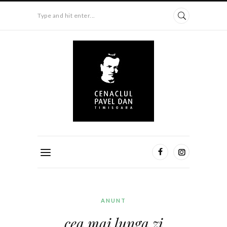
Type and hit enter...
ANUNT
cea mai lunga zi