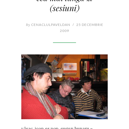
(sesiuni)
By
CENACLULPAVELDAN
/
25 DECEMBRIE
2009
v.leac, ioan es pop, eugen bunaru –