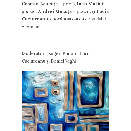
Cosmin Leucuţa
– proză,
Ioan Matiuţ
–
poezie,
Andrei Mocuţa
– poezie şi
Lucia
Cuciureanu
, coordonatoarea cenaclului
– poezie.
Moderatori: Eugen Bunaru, Lucia
Cuciureanu şi Daniel Vighi