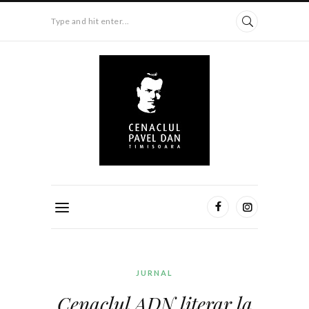
Type and hit enter...
JURNAL
Cenaclul ADN literar la