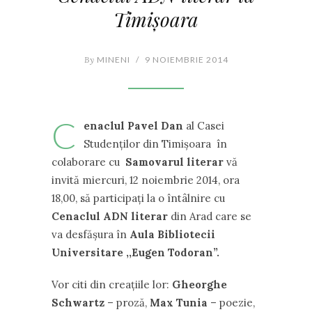
Timișoara
By
MINENI
/
9 NOIEMBRIE 2014
C
enaclul
Pavel Dan
al Casei
Studenţilor din Timişoara în
colaborare cu
Samovarul literar
vă
invită miercuri, 12 noiembrie 2014, ora
18,00, să participaţi la o întâlnire cu
Cenaclul ADN
literar
din Arad care se
va desfăşura în
Aula Bibliotecii
Universitare
,,Eugen Todoran”.
Vor citi din creaţiile lor:
Gheorghe
Schwartz
– proză,
Max Tunia
– poezie,