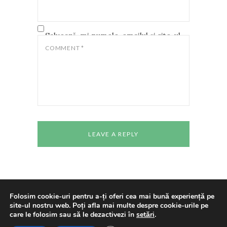
Salvează-mi numele, emailul și site-ul
web în acest navigator pentru data
COMMENT
*
viitoare când o să comentez.
Folosim cookie-uri pentru a-ți oferi cea mai bună experiență pe
site-ul nostru web. Poți afla mai multe despre cookie-urile pe
Copyright © 2024 All rights reserved
Casa de
care le folosim sau să le dezactivezi în
setări
.
Cultură a Studenților Timișoara
Made With