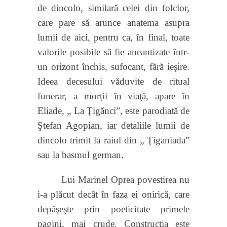
de dincolo, similară celei din folclor,
care pare să arunce anatema asupra
lumii de aici, pentru ca, în final, toate
valorile posibile să fie aneantizate într-
un orizont închis, sufocant, fără ieşire.
Ideea decesului văduvite de ritual
funerar, a morţii în viaţă, apare în
Eliade, „ La Ţigănci”, este parodiată de
Ştefan Agopian, iar detaliile lumii de
dincolo trimit la raiul din „ Ţiganiada”
sau la basmul german.
Lui Marinel Oprea povestirea nu
i-a plăcut decât în faza ei onirică, care
depăşeşte prin poeticitate primele
pagini, mai crude. Construcţia este