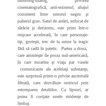
monolog-dialog, privirea
cinematografică, anti-tezismul, aliajul
consistent între umorul negru şi
palierul grav. Satul de astăzi, sufocat de
sărăcie şi derizoriu, este prins într-o
mişcare accelerată, în care personaje-
tip, groteşti, trec de la umor la tragic
fără să cadă în patetic.
Partea a doua,
care aminteşte de proza sud-americană,
în care moartea şi viaţa par vasele
comunicante ale aceleiaşi substanţe,
este surprinsă printr-o privire auctorială
filtrată, care dezvăluie oniricul prin
estomparea detaliilor. Ca lipsuri, ar
putea fi corijate unele stridenţe de
limbaj.