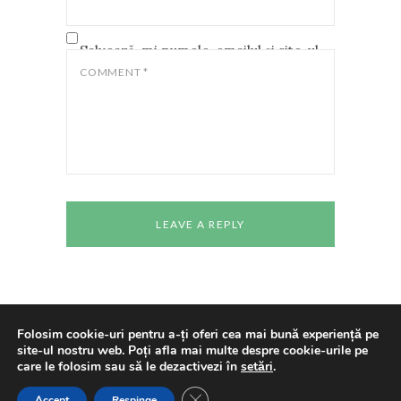
Salvează-mi numele, emailul și site-ul
web în acest navigator pentru data
COMMENT
*
viitoare când o să comentez.
Folosim cookie-uri pentru a-ți oferi cea mai bună experiență pe
site-ul nostru web. Poți afla mai multe despre cookie-urile pe
Copyright © 2024 All rights reserved
Casa de
care le folosim sau să le dezactivezi în
setări
.
Cultură a Studenților Timișoara
Made With
Love By
Cenaclul "Pavel Dan"
CLOSE GDPR COOKIE BANNE
Accept
Respinge