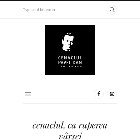
Type and hit enter...
cenaclul, ca ruperea
vârşei