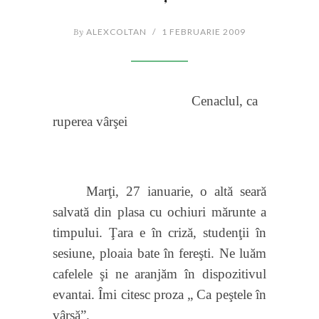
By
ALEXCOLTAN
/
1 FEBRUARIE 2009
Cenaclul, ca
ruperea vârşei
Marţi, 27 ianuarie, o altă seară
salvată din plasa cu ochiuri mărunte a
timpului. Ţara e în criză, studenţii în
sesiune, ploaia bate în fereşti. Ne luăm
cafelele şi ne aranjăm în dispozitivul
evantai. Îmi citesc proza „ Ca peştele în
vârşă”.