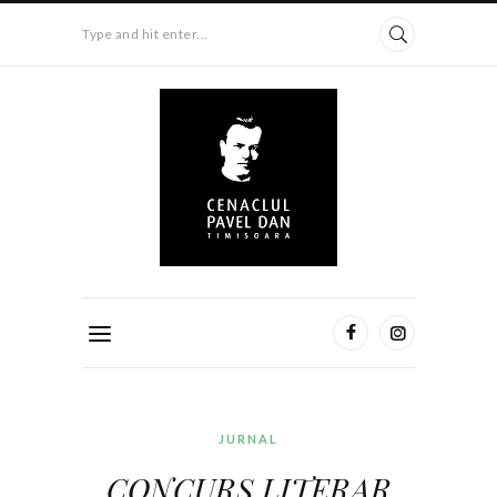
Type and hit enter...
JURNAL
CONCURS LITERAR