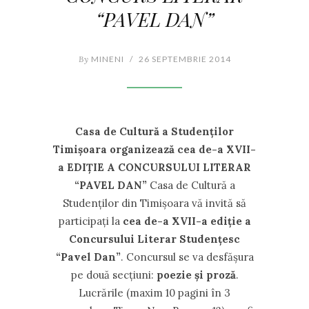
“PAVEL DAN”
By
MINENI
/
26 SEPTEMBRIE 2014
Casa de Cultură a Studenţilor
Timişoara organizează
cea de-a XVII-
a EDIŢIE A CONCURSULUI LITERAR
“PAVEL DAN”
Casa de Cultură a
Studenţilor din Timişoara vă invită să
participați la
cea de-a XVII-a ediţie a
Concursului Literar Studenţesc
“Pavel Dan”
. Concursul se va desfăşura
pe două secţiuni:
poezie şi proză
.
Lucrările (maxim 10 pagini în 3