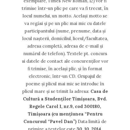
exemplare, Times New Roman, 12) vor fi
trimise într-un plic pe care va fi trecut, în
locul numelui, un motto. Acelaşi motto se
va regăsi şi pe un plic mai mic cu datele
participantului (nume, prenume, data şi
locul naşterii, domiciliul, liceul/facultatea,
adresa completă, adresa de e-mail şi
numărul de telefon). Textele pt. concurs
si datele de contact ale concurenţilor vor
fi trimise, în acelaşi plic, şi în format
electronic, într-un CD. Grupajul de
poeme şi plicul mai mic se introduc în
plicul mare şi se trimit la adresa:
Casa de
Cultură a Studenţilor Timişoara, Bvd.
Regele Carol I, nr.9, cod 300180,
Timişoara
(cu menţiunea “Pentru
Concursul “Pavel Dan”)
Data limită de
primire a textelor este
30. 10. 2014
.