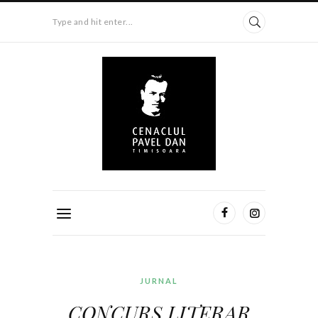
Type and hit enter...
JURNAL
CONCURS LITERAR