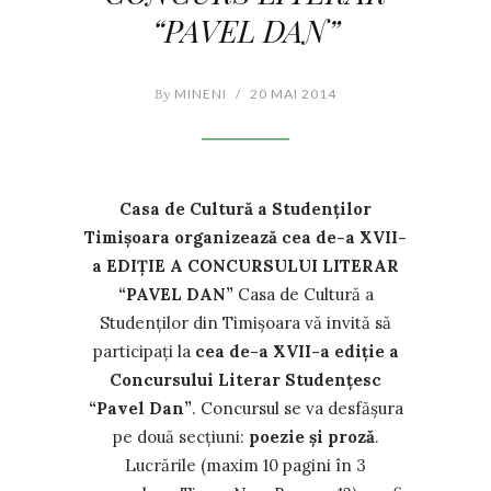
“PAVEL DAN”
By
MINENI
/
20 MAI 2014
Casa de Cultură a Studenţilor
Timişoara organizează
cea de-a XVII-
a EDIŢIE A CONCURSULUI LITERAR
“PAVEL DAN”
Casa de Cultură a
Studenţilor din Timişoara vă invită să
participați la
cea de-a XVII-a ediţie a
Concursului Literar Studenţesc
“Pavel Dan”
. Concursul se va desfăşura
pe două secţiuni:
poezie şi proză
.
Lucrările (maxim 10 pagini în 3