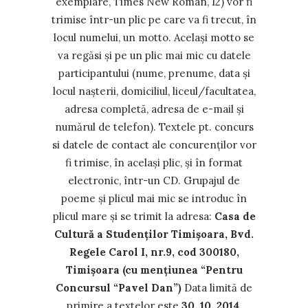
exemplare, Times New Roman, 12) vor fi
trimise într-un plic pe care va fi trecut, în
locul numelui, un motto. Acelaşi motto se
va regăsi şi pe un plic mai mic cu datele
participantului (nume, prenume, data şi
locul naşterii, domiciliul, liceul/facultatea,
adresa completă, adresa de e-mail şi
numărul de telefon). Textele pt. concurs
si datele de contact ale concurenţilor vor
fi trimise, în acelaşi plic, şi în format
electronic, într-un CD. Grupajul de
poeme şi plicul mai mic se introduc în
plicul mare şi se trimit la adresa:
Casa de
Cultură a Studenţilor Timişoara, Bvd.
Regele Carol I, nr.9, cod 300180,
Timişoara
(cu menţiunea “Pentru
Concursul “Pavel Dan”)
Data limită de
primire a textelor este
30. 10. 2014
.