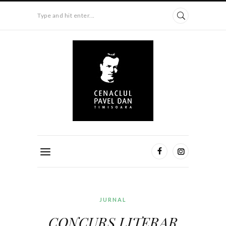
Type and hit enter...
JURNAL
CONCURS LITERAR