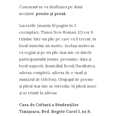
Concursul se va desfăşura pe două
secţiuni:
poezie şi proză
.
Lucrările (maxim 10 pagini în 3
exemplare, Times New Roman, 12) vor fi
trimise într-un plic pe care va fi trecut, în
locul numelui, un motto. Acelaşi motto se
va regăsi şi pe un plic mai mic cu datele
participantului (nume, prenume, data şi
locul naşterii, domiciliul, liceul/facultatea,
adresa completă, adresa de e-mail şi
numărul de telefon). Grupajul de poeme
şi plicul mai mic se introduc în plicul mare
şi se trimit la adresa:
Casa de Cultură a Studenţilor
Timişoara, Bvd. Regele Carol I, nr.9,