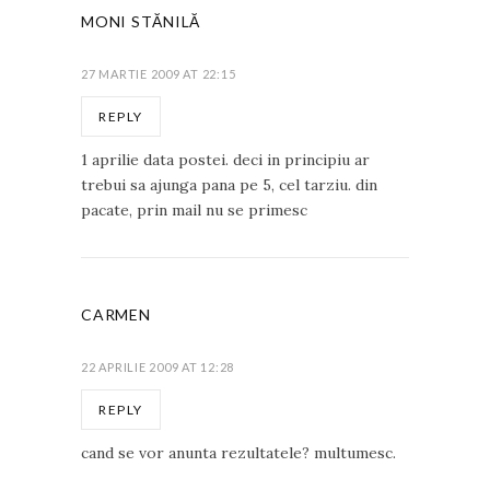
MONI STĂNILĂ
27 MARTIE 2009 AT 22:15
REPLY
1 aprilie data postei. deci in principiu ar
trebui sa ajunga pana pe 5, cel tarziu. din
pacate, prin mail nu se primesc
CARMEN
22 APRILIE 2009 AT 12:28
REPLY
cand se vor anunta rezultatele? multumesc.