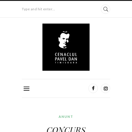
Type and hit enter...
ANUNT
CONCURS