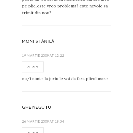
pe plic..este vreo problema? este nevoie sa
trimit din nou?
MONI STĂNILĂ
19 MARTIE 2009 AT 12:22
REPLY
nu/i nimic, la juriu le voi da fara plicul mare
GHE NEGUTU
26 MARTIE 2009 AT 19:54
REPLY