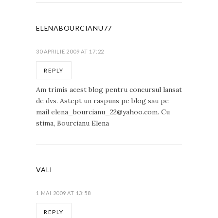
ELENABOURCIANU77
30 APRILIE 2009 AT 17:22
REPLY
Am trimis acest blog pentru concursul lansat
de dvs. Astept un raspuns pe blog sau pe
mail elena_bourcianu_22@yahoo.com. Cu
stima, Bourcianu Elena
VALI
1 MAI 2009 AT 13:58
REPLY