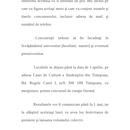
interiorul acestuia va fi introdus un plic mic închis pe
care va figura acelaşi moto şi care va conţine numele şi
datele concurentului, inclusiv adresa de mail şi
numărul de telefon.
Concurenţii trebuie să fie încadraţi în
învăţământul universitar (facultate, master) şi eventual
preuniversitar.
Lucrările se depun până la data de 1 aprilie, pe
adresa Casei
de
Cultură a Studenţilor din Timişoara
,
Bd.
Regele
Carol
I, nr.9, 300 180 Timişoara, cu
menţiunea: pentru concursul de creaţie literară.
Rezultatele vor fi comunicate până în 1 mai, iar
la sfârşitul aceleiaşi lunii va avea loc festivitatea de
premiere şi lansarea volumului colectiv.