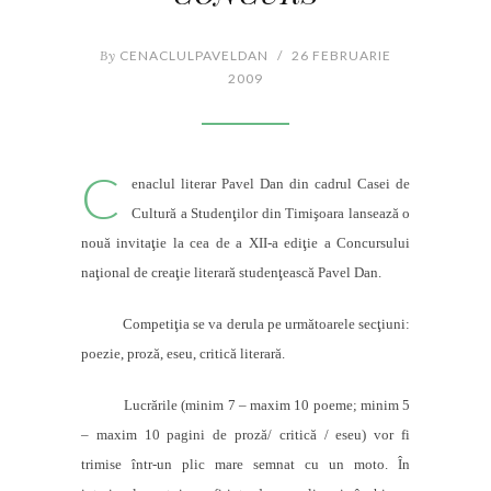
By
CENACLULPAVELDAN
/
26 FEBRUARIE
2009
C
enaclul literar Pavel Dan din cadrul Casei de
Cultură a Studenţilor din Timişoara lansează o
nouă invitaţie la cea de a XII-a ediţie a Concursului
naţional de creaţie literară studenţească Pavel Dan.
Competiţia se va derula pe următoarele secţiuni:
poezie, proză, eseu, critică literară.
Lucrările (minim 7 – maxim 10 poeme; minim 5
– maxim 10 pagini de proză/ critică / eseu) vor fi
trimise într-un plic mare semnat cu un moto. În