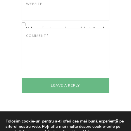
WEBSITE
Salvează-mi numele, emailul și site-ul
web în acest navigator pentru data
COMMENT
*
viitoare când o să comentez.
Folosim cookie-uri pentru a-ți oferi cea mai bună experiență pe
site-ul nostru web. Poți afla mai multe despre cookie-urile pe
Copyright © 2024 All rights reserved
Casa de