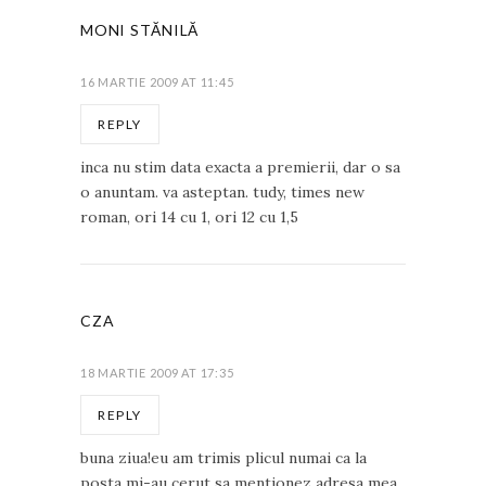
MONI STĂNILĂ
16 MARTIE 2009 AT 11:45
REPLY
inca nu stim data exacta a premierii, dar o sa
o anuntam. va asteptan. tudy, times new
roman, ori 14 cu 1, ori 12 cu 1,5
CZA
18 MARTIE 2009 AT 17:35
REPLY
buna ziua!eu am trimis plicul numai ca la
posta mi-au cerut sa mentionez adresa mea