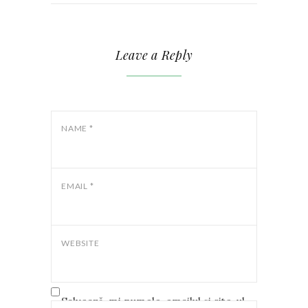
Leave a Reply
NAME
*
EMAIL
*
WEBSITE
Salvează-mi numele, emailul și site-ul