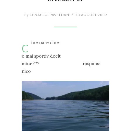
By
CENACLULPAVELDAN
/
13 AUGUST 2009
c
ine oare cine
e mai sportiv decît
mine??? răspuns:
nico