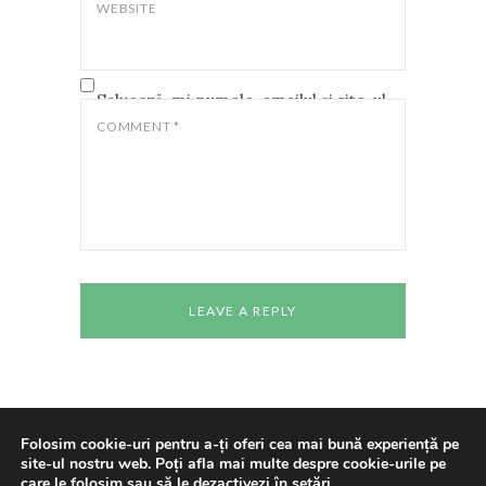
WEBSITE
Salvează-mi numele, emailul și site-ul
web în acest navigator pentru data
COMMENT
*
viitoare când o să comentez.
Folosim cookie-uri pentru a-ți oferi cea mai bună experiență pe
site-ul nostru web. Poți afla mai multe despre cookie-urile pe
Copyright © 2024 All rights reserved
Casa de
care le folosim sau să le dezactivezi în
setări
.