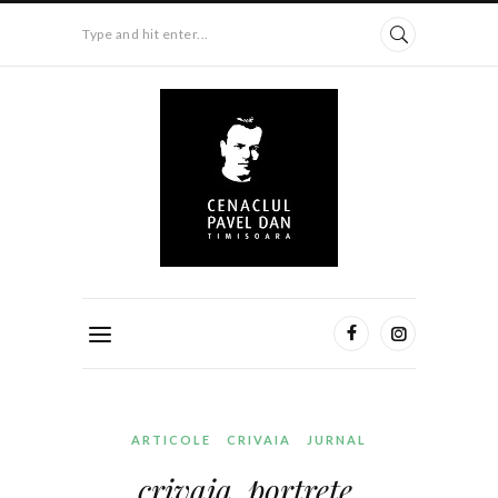
Type and hit enter...
ARTICOLE
CRIVAIA
JURNAL
crivaia. portrete.