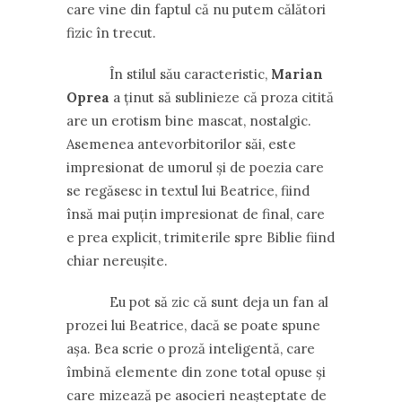
care vine din faptul că nu putem călători
fizic în trecut.
În stilul său caracteristic,
Marian
Oprea
a ținut să sublinieze că proza citită
are un erotism bine mascat, nostalgic.
Asemenea antevorbitorilor săi, este
impresionat de umorul și de poezia care
se regăsesc in textul lui Beatrice, fiind
însă mai puțin impresionat de final, care
e prea explicit, trimiterile spre Biblie fiind
chiar nereușite.
Eu pot să zic că sunt deja un fan al
prozei lui Beatrice, dacă se poate spune
așa. Bea scrie o proză inteligentă, care
îmbină elemente din zone total opuse și
care mizează pe asocieri neașteptate de