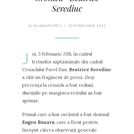
Serediuc
By
ELIANAPOPETI
/
10 FEBRUARIE 2011
J
oi, 3 februarie 2011, în cadrul
lecturilor săptămânale din cadrul
Cenaclului Pavel Dan,
Beatrice Serediuc
a citit un fragment de proză. Deși
prezența la cenaclu a fost redusă,
discuțiile pe marginea textului au fost
aprinse.
Primul care a luat cuvântul a fost domnul
Eugen Bunaru
, care a făcut pentru
început câteva observații generale