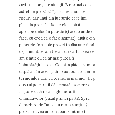
cuvinte, dar și de situații. E normal ca o
astfel de proză să își asume anumite
riscuri, dar unul din lucrurile care îmi
place la proza lui Bea e că nu pică
aproape deloc în patetic (și acolo unde o
face, eu cred că o face asumat). Multe din
punctele forte ale prozei în discuție fiind
deja amintite, am trecut direct la ceea ce
am simțit eu că ar mai putea fi
îmbunătățit la text. Ce mi-a plăcut și mi-a
displăcut în același timp au fost asocierile
termenilor duri cu termenii mai moi. Deși
efectul pe care îl dă această asociere e
mișto, există riscul aglomerării
diminutivelor (cazul primei părți). Spre
deosebire de Dana, eu n-am simțit că
proza ar avea un ton foarte intim, ci