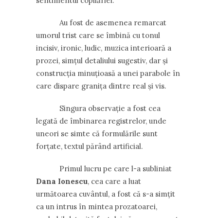
sentimentul copilăriei.
Au fost de asemenea remarcat
umorul trist care se îmbină cu tonul
incisiv, ironic, ludic, muzica interioară a
prozei, simțul detaliului sugestiv, dar și
construcția minuțioasă a unei parabole în
care dispare granița dintre real și vis.
Singura observație a fost cea
legată de îmbinarea registrelor, unde
uneori se simte că formulările sunt
forțate, textul părând artificial.
Primul lucru pe care l-a subliniat
Dana Ionescu
, cea care a luat
următoarea cuvântul, a fost că s-a simțit
ca un intrus în mintea prozatoarei,