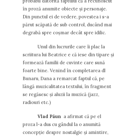
probabil datorită faptului că a recunoscut
în proză anumite obiecte și personaje.
Din punctul ei de vedere, povestea i s-a
părut scăpată de sub control, ducând mai
degrabă spre coșmar decât spre idilic.
Unul din lucrurile care îi plac la
scriitura lui Beatrice e că iese din tipare și
formează familii de cuvinte care sună
foarte bine. Venind în completarea dl
Bunaru, Dana a remarcat faptul că, pe
lângă muzicalitatea textului, în fragment
se regăsesc și aluzii la muzică (jazz,
radiouri etc.)
Vlad Păun
a afirmat că pe el
proza l-a dus cu gândul la o anumită
concepție despre nostalgie și amintire,