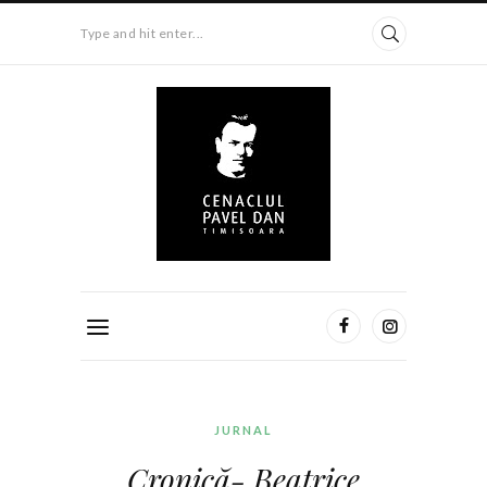
Type and hit enter...
JURNAL
Cronică- Beatrice