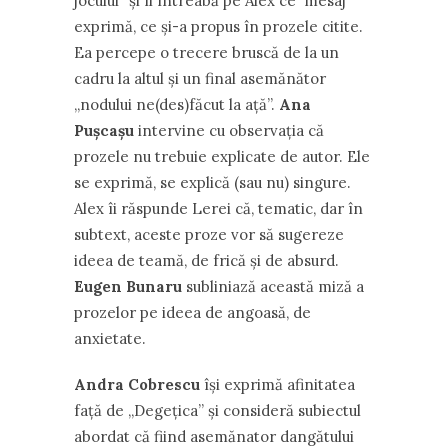
jocului” şi îl întreabă pe Alex ce mesaj
exprimă, ce şi-a propus în prozele citite.
Ea percepe o trecere bruscă de la un
cadru la altul şi un final asemănător
,,nodului ne(des)făcut la aţă”.
Ana
Puşcaşu
intervine cu observaţia că
prozele nu trebuie explicate de autor. Ele
se exprimă, se explică (sau nu) singure.
Alex îi răspunde Lerei că, tematic, dar în
subtext, aceste proze vor să sugereze
ideea de teamă, de frică şi de absurd.
Eugen Bunaru
subliniază această miză a
prozelor pe ideea de angoasă, de
anxietate.
Andra Cobrescu
îşi exprimă afinitatea
faţă de ,,Degeţica” şi consideră subiectul
abordat că fiind asemănator dangătului