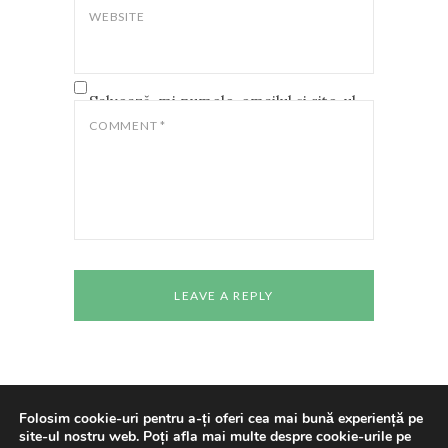
WEBSITE
Salvează-mi numele, emailul și site-ul
web în acest navigator pentru data
COMMENT
*
viitoare când o să comentez.
Folosim cookie-uri pentru a-ți oferi cea mai bună experiență pe
site-ul nostru web. Poți afla mai multe despre cookie-urile pe
Copyright © 2024 All rights reserved
Casa de