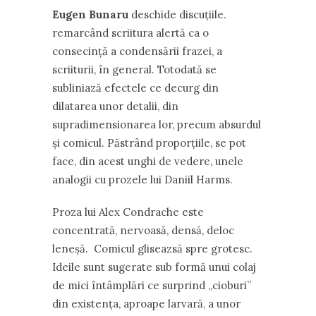
Eugen Bunaru
deschide discuţiile.
remarcând scriitura alertă ca o
consecinţă a condensării frazei, a
scriiturii, în general. Totodată se
subliniază efectele ce decurg din
dilatarea unor detalii, din
supradimensionarea lor, precum absurdul
şi comicul. Păstrând proporţiile, se pot
face, din acest unghi de vedere, unele
analogii cu prozele lui Daniil Harms.
Proza lui Alex Condrache este
concentrată, nervoasă, densă, deloc
leneşă. Comicul gliseazsă spre grotesc.
Ideile sunt sugerate sub formă unui colaj
de mici întâmplări ce surprind ,,cioburi”
din existenţa, aproape larvară, a unor