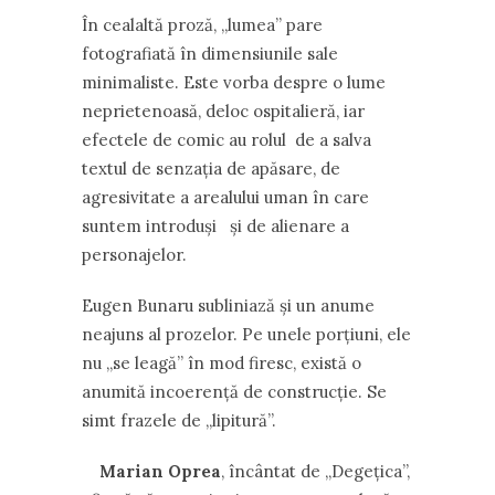
În cealaltă proză, ,,lumea” pare
fotografiată în dimensiunile sale
minimaliste. Este vorba despre o lume
neprietenoasă, deloc ospitalieră, iar
efectele de comic au rolul de a salva
textul de senzaţia de apăsare, de
agresivitate a arealului uman în care
suntem introduşi şi de alienare a
personajelor.
Eugen Bunaru subliniază şi un anume
neajuns al prozelor. Pe unele porţiuni, ele
nu ,,se leagă” în mod firesc, există o
anumită incoerenţă de construcţie. Se
simt frazele de ,,lipitură”.
Marian Oprea
, încântat de ,,Degeţica”,