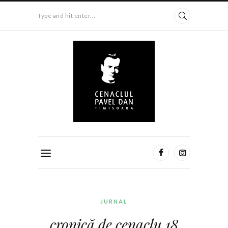
Type and hit enter...
JURNAL
cronică de cenaclu 18