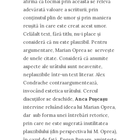
afirmă că tocmai prin aceasta se relevă
adevărată valoare a scriiturii, prin
conţinutul plin de umor şi prin maniera
reuşită în care este creat acest umor.
Celălalt text, fără titlu, nu-i place şi
consideră că nu este plauzibil. Pentru
argumentare, Marian Oprea se serveşte
de unele citate. Consideră că anumite
aspecte ale urâtului sunt neavenite,
neplauzibile într-un text literar. Alex
Condrache contraargumentează,
invocând estetica urâtului. Cercul
discuţiilor se deschide,
Anca Puşcaşu
intervine reluând ideea lui Marian Oprea,
dar sub forma unei întrebări retorice,
prin care ne este sugerată inutilitatea
plauzibilului (din perspectiva lui M. Oprea),
în cazul de faţă. Eugen Bunaru aminteşte