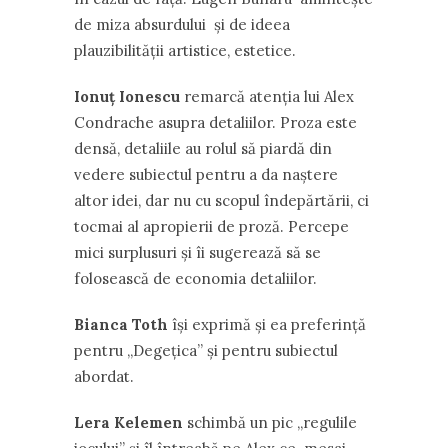
de miza absurdului şi de ideea
plauzibilităţii artistice, estetice.
Ionuţ Ionescu
remarcă atenţia lui Alex
Condrache asupra detaliilor. Proza este
densă, detaliile au rolul să piardă din
vedere subiectul pentru a da naştere
altor idei, dar nu cu scopul îndepărtării, ci
tocmai al apropierii de proză. Percepe
mici surplusuri şi îi sugerează să se
folosească de economia detaliilor.
Bianca Toth
îşi exprimă şi ea preferinţă
pentru ,,Degeţica” şi pentru subiectul
abordat.
Lera Kelemen
schimbă un pic ,,regulile