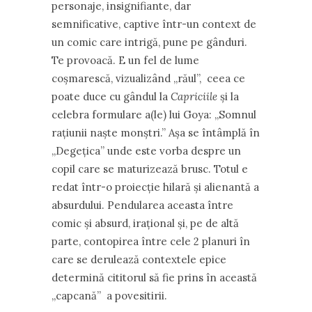
personaje, insignifiante, dar
semnificative, captive într-un context de
un comic care intrigă, pune pe gânduri.
Te provoacă. E un fel de lume
coşmarescă, vizualizând ,,răul”, ceea ce
poate duce cu gândul la
Capriciile
şi la
celebra formulare a(le) lui Goya: ,,Somnul
raţiunii naşte monştri.” Aşa se întâmplă în
,,Degeţica” unde este vorba despre un
copil care se maturizează brusc. Totul e
redat într-o proiecţie hilară şi alienantă a
absurdului. Pendularea aceasta între
comic şi absurd, iraţional şi, pe de altă
parte, contopirea între cele 2 planuri în
care se derulează contextele epice
determină cititorul să fie prins în această
,,capcană” a povesitirii.