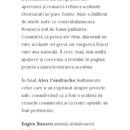
apreciază şi remarcă tehnica scriiturii.
Grotescul i se pare foarte bine echilibrat
de unele note ce contrabalansează.
Remarcă izul de basm psihiatric.
Consideră că proza are ritm, discursul nu
este scrâşnit ori greoi, iar curgerea frazei
este una naturală. Îi cere, însă, mai multă
spaţiere şi coerenţă a textului, în pagină,
pentru a uşura lecturarea acestuia.
În final,
Alex Condrache
mulţumeşte
celor care s-au exprimat despre prozele
sale, considerând că a fost o şedinţă de
cenaclu consistentă şi că toate opiniile au
fost pertinente.
Eugen Bunaru
anunţă următoarea