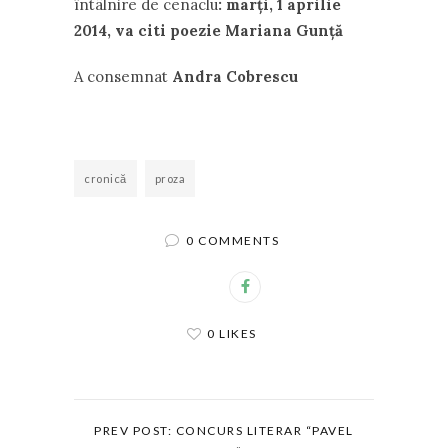
întâlnire de cenaclu
:
marţi, 1 aprilie
2014, va citi poezie Mariana Gunţă
A consemnat
Andra Cobrescu
cronică
proza
0 COMMENTS
0 LIKES
PREV POST: CONCURS LITERAR “PAVEL