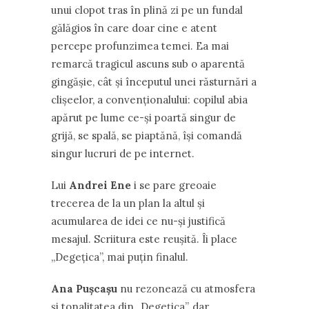
unui clopot tras în plină zi pe un fundal
gălăgios în care doar cine e atent
percepe profunzimea temei. Ea mai
remarcă tragicul ascuns sub o aparentă
gingăşie, cât şi începutul unei răsturnări a
clişeelor, a convenţionalului: copilul abia
apărut pe lume ce-şi poartă singur de
grijă, se spală, se piaptănă, îşi comandă
singur lucruri de pe internet.
Lui
Andrei Ene
i se pare greoaie
trecerea de la un plan la altul şi
acumularea de idei ce nu-şi justifică
mesajul. Scriitura este reuşită. Îi place
,,Degeţica”, mai puţin finalul.
Ana Puşcaşu
nu rezonează cu atmosfera
şi tonalitatea din ,,Degeţica”, dar