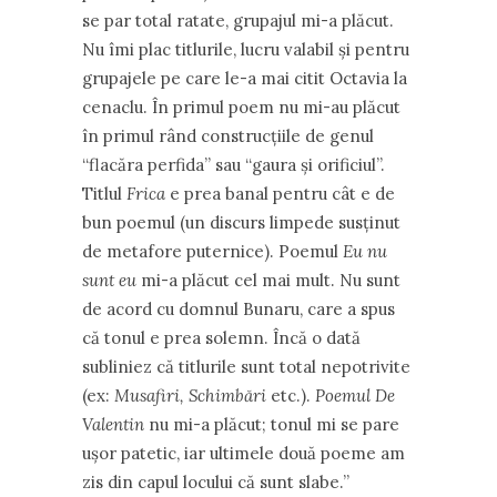
se par total ratate, grupajul mi-a plăcut.
Nu îmi plac titlurile, lucru valabil și pentru
grupajele pe care le-a mai citit Octavia la
cenaclu. În primul poem nu mi-au plăcut
în primul rând construcțiile de genul
“flacăra perfida” sau “gaura și orificiul”.
Titlul
Frica
e prea banal pentru cât e de
bun poemul (un discurs limpede susținut
de metafore puternice). Poemul
Eu nu
sunt eu
mi-a plăcut cel mai mult. Nu sunt
de acord cu domnul Bunaru, care a spus
că tonul e prea solemn. Încă o dată
subliniez că titlurile sunt total nepotrivite
(ex:
Musafiri, Schimbări
etc.).
Poemul De
Valentin
nu mi-a plăcut; tonul mi se pare
ușor patetic, iar ultimele două poeme am
zis din capul locului că sunt slabe.’’