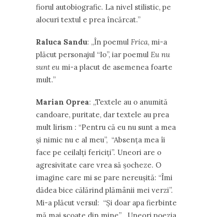
fiorul autobiografic. La nivel stilistic, pe
alocuri textul e prea încărcat.’’
Raluca Sandu
: ,,În poemul
Frica
, mi-a
plăcut personajul “Io”, iar poemul
Eu nu
sunt eu
mi-a placut de asemenea foarte
mult.’’
Marian Oprea
: ,,Textele au o anumită
candoare, puritate, dar textele au prea
mult lirism : “Pentru că eu nu sunt a mea
și nimic nu e al meu’’, “Absența mea îi
face pe ceilalți fericiți”. Uneori are o
agresivitate care vrea să șocheze. O
imagine care mi se pare nereușită: “Îmi
dădea bice călărind plămânii mei verzi”.
Mi-a plăcut versul: “Și doar apa fierbinte
mă mai scoate din mine” . Uneori poezia