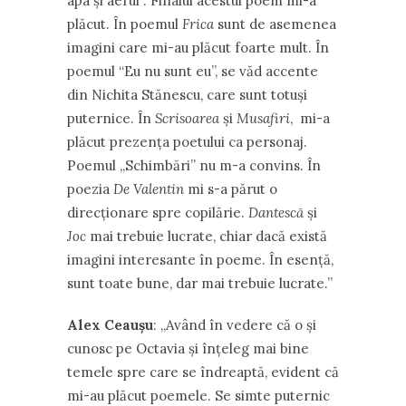
apa și aerul”. Finalul acestui poem mi-a
plăcut. În poemul
Frica
sunt de asemenea
imagini care mi-au plăcut foarte mult. În
poemul “Eu nu sunt eu”, se văd accente
din Nichita Stănescu, care sunt totuși
puternice. În
Scrisoarea
și
Musafiri
, mi-a
plăcut prezența poetului ca personaj.
Poemul „Schimbări” nu m-a convins. În
poezia
De Valentin
mi s-a părut o
direcționare spre copilărie.
Dantescă
și
Joc
mai trebuie lucrate, chiar dacă există
imagini interesante în poeme. În esență,
sunt toate bune, dar mai trebuie lucrate.’’
Alex Ceaușu
: ,,Având în vedere că o și
cunosc pe Octavia și înțeleg mai bine
temele spre care se îndreaptă, evident că
mi-au plăcut poemele. Se simte puternic