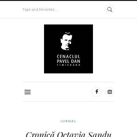
Type and hit enter...
JURNAL
Cronică Octavia Sandu