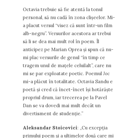
Octavia trebuie să fie atentă la tonul
personal, să nu cadă în zona clișeelor. Mi-
a placut versul “visez că sunt într-un film
alb-negru”. Versurilor acestora ar trebui
să li se dea mai mult rol în poem. Îl
anticipez pe Marian Oprea și spun că nu-
mi plac versurile de genul “în timp ce
tragem unul de mațele celuilalt”, care nu
mi se par exploatate poetic. Poemul
Joc
mi-a plăcut în totalitate. Octavia Sandu e
poetă și cred că încet-încet își hotărăște
propriul drum, iar trecerea pe la Pavel
Dan se va dovedi mai mult decât un
divertisment de studenție.’’
Aleksandar Stoicovici
: ,,Cu excepția
primului poem și a ultimelor două care mi