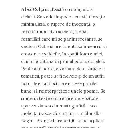
Alex Colțan
: ,,Există o rotunjime a
ciclului. Se vede limpede această direcție
minimalistă, o rupere de inocență, o
revoltă împotriva societății. Apar
formulări care mi se par interesante, se
vede că Octavia are talent. Ea încearcă să
concentreze ideile, în spații foarte mici,
cum e bucătăria în primul poem, de pildă.
Pe de altă parte, e vorba și de o sărăcie a
tematicii, poate ar fi nevoie și de un suflu
nou. Ideea ar fi să accentueze părțile
bune, să reinterpreteze unele poeme. Se
simte în texte o oarecare nervozitate,
apare viziunea cinematografică “ca o
molie (…) visez că sunt într-un film alb-
negru”. Atenție la repetiții: “supa la plic și