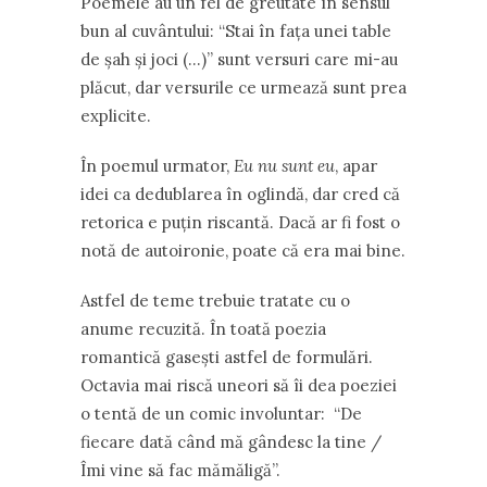
Poemele au un fel de greutate în sensul
bun al cuvântului: “Stai în fața unei table
de șah și joci (…)” sunt versuri care mi-au
plăcut, dar versurile ce urmează sunt prea
explicite.
În poemul urmator,
Eu nu sunt eu
, apar
idei ca dedublarea în oglindă, dar cred că
retorica e puțin riscantă. Dacă ar fi fost o
notă de autoironie, poate că era mai bine.
Astfel de teme trebuie tratate cu o
anume recuzită. În toată poezia
romantică gasești astfel de formulări.
Octavia mai riscă uneori să îi dea poeziei
o tentă de un comic involuntar: “De
fiecare dată când mă gândesc la tine /
Îmi vine să fac mămăligă”.