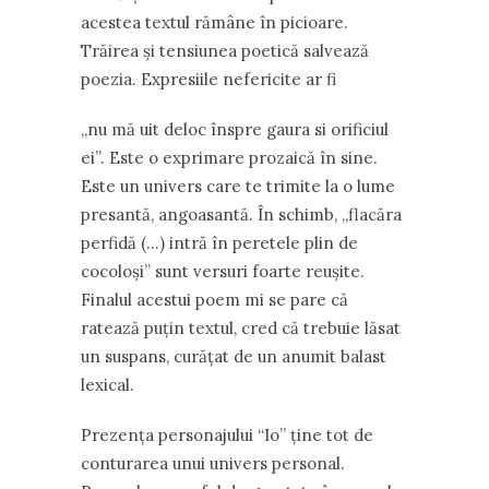
acestea textul rămâne în picioare.
Trăirea și tensiunea poetică salvează
poezia. Expresiile nefericite ar fi
,,nu mă uit deloc înspre gaura si orificiul
ei’’. Este o exprimare prozaică în sine.
Este un univers care te trimite la o lume
presantă, angoasantă. În schimb, ,,flacăra
perfidă (…) intră în peretele plin de
cocoloși’’ sunt versuri foarte reușite.
Finalul acestui poem mi se pare că
ratează puțin textul, cred că trebuie lăsat
un suspans, curățat de un anumit balast
lexical.
Prezența personajului “Io” ține tot de
conturarea unui univers personal.