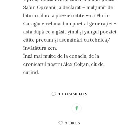
Sabin Opreanu, a declarat – mulţumit de
latura solară a poeziei citite – că Florin
Caragiu e cel mai bun poet al generaţiei –
asta după ce a găsit yinul şi yangul poeziei
citite precum şi asemănări cu tehnica/
învăţătura zen.
Însă mai multe de la cenaclu, de la
cronicarul nostru Alex Colţan, cît de
curînd.
1 COMMENTS
0 LIKES