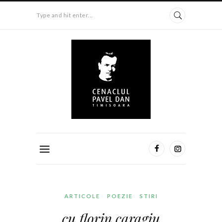
Type and hit enter...
ARTICOLE
POEZIE
STIRI
cu florin caragiu