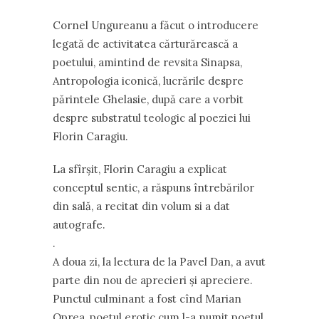
Cornel Ungureanu a făcut o introducere
legată de activitatea cărturărească a
poetului, amintind de revsita Sinapsa,
Antropologia iconică, lucrările despre
părintele Ghelasie, după care a vorbit
despre substratul teologic al poeziei lui
Florin Caragiu.
La sfîrşit, Florin Caragiu a explicat
conceptul sentic, a răspuns întrebărilor
din sală, a recitat din volum si a dat
autografe.
.
A doua zi, la lectura de la Pavel Dan, a avut
parte din nou de aprecieri şi apreciere.
Punctul culminant a fost cînd Marian
Oprea, poetul erotic cum l-a numit poetul