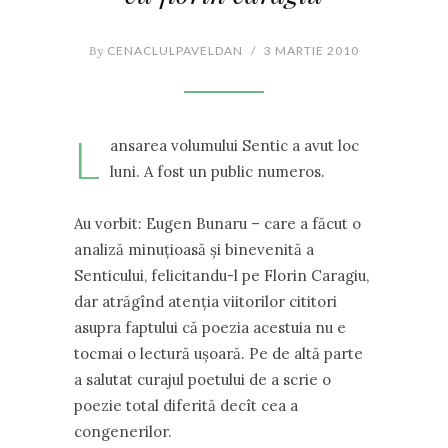
By
CENACLULPAVELDAN
/
3 MARTIE 2010
L
ansarea volumului Sentic a avut loc
luni. A fost un public numeros.
Au vorbit: Eugen Bunaru – care a făcut o
analiză minuţioasă şi binevenită a
Senticului, felicitandu-l pe Florin Caragiu,
dar atrăgînd atenţia viitorilor cititori
asupra faptului că poezia acestuia nu e
tocmai o lectură uşoară. Pe de altă parte
a salutat curajul poetului de a scrie o
poezie total diferită decît cea a
congenerilor.