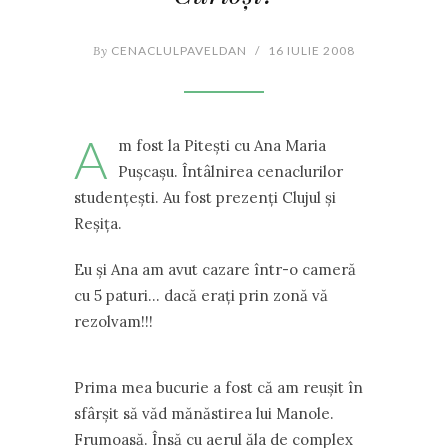
By
CENACLULPAVELDAN
/
16 IULIE 2008
A
m fost la Piteşti cu Ana Maria
Puşcaşu. Întâlnirea cenaclurilor
studenţeşti. Au fost prezenţi Clujul şi
Reşiţa.
Eu şi Ana am avut cazare într-o cameră
cu 5 paturi… dacă eraţi prin zonă vă
rezolvam!!!
Prima mea bucurie a fost că am reuşit în
sfârşit să văd mănăstirea lui Manole.
Frumoasă. Însă cu aerul ăla de complex