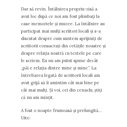
Dar să revin. Întâlnirea propriu-zisă a
avut loc după ce noi am fost plimbaţi la
case memoriele şi muzee. La întâlnire au
participat mai mulţi scriitori locali şi s-a
discutat despre cum suntem sprijiniţi de
scriitorii consacraţi din cetăţile noastre şi
despre relaţia nostră cu textele pe care
le scriem. Eu nu am putut spune decât
„păi e relaţia dintre mine şi mine”. La
întrebarea legată de scriitorii locali am
avut grijă să îi amintim cât mai bine pe
cât mai mulţi. Şi voi, cei din cenaclu, ştiţi
că nu am minţit.
A fost o noapte frumoasă şi prelungită…
Uite: