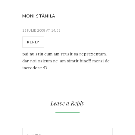
MONI STĂNILĂ
16 IULIE 2008 AT 14:58
REPLY
pai nu stiu cum am reusit sa reprezentam,
dar noi osicum ne-am simtit bine!!! mersi de
incredere :D
Leave a Reply