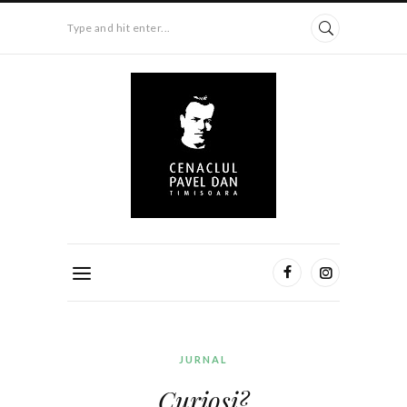
Type and hit enter...
JURNAL
Curioşi?