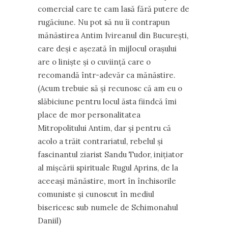
comercial care te cam lasă fără putere de
rugăciune. Nu pot să nu îi contrapun
mănăstirea Antim Ivireanul din Bucureşti,
care deşi e aşezată în mijlocul oraşului
are o linişte şi o cuviinţă care o
recomandă într-adevăr ca mănăstire.
(Acum trebuie să şi recunosc că am eu o
slăbiciune pentru locul ăsta fiindcă îmi
place de mor personalitatea
Mitropolitului Antim, dar şi pentru că
acolo a trăit contrariatul, rebelul şi
fascinantul ziarist Sandu Tudor, iniţiator
al mişcării spirituale Rugul Aprins, de la
aceeaşi mănăstire, mort în închisorile
comuniste şi cunoscut în mediul
bisericesc sub numele de Schimonahul
Daniil)