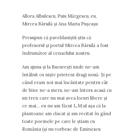
Allora Albulescu, Puiu Mărgescu, eu,
Mircea Bârsilă şi Ana Maria Puşcaşu
Presupun că paveldaniştii ştiu că
profesorul şi poetul Mircea Bârsilă a fost
îndrumător al cenaclului nostru.
Am ajuns şi la Bucureşti unde ne-am
întâlnit cu nişte prieteni dragi nouă. Şi pe
când eram noi mai încântate pentru cât
de bine ne-a mers, ne-am întors acasă cu
un tren care nu mai avea locuri libere şi
ce mai… eu nu am făcut L.M.ul aşa că la
plantoane am clacat şi am recitat în gând
toate poemele pe care le ştiam cu
România (şi nu vorbesc de Eminescu