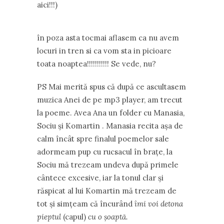
aici!!!)
în poza asta tocmai aflasem ca nu avem
locuri in tren si ca vom sta in picioare
toata noaptea!!!!!!!!!!! Se vede, nu?
PS Mai merită spus că după ce ascultasem
muzica Anei de pe mp3 player, am trecut
la poeme. Avea Ana un folder cu Manasia,
Sociu şi Komartin . Manasia recita aşa de
calm încât spre finalul poemelor sale
adormeam pup cu rucsacul în braţe, la
Sociu mă trezeam undeva după primele
cântece excesive, iar la tonul clar şi
răspicat al lui Komartin mă trezeam de
tot şi simţeam că încurând
îmi voi detona
pieptul
(capul)
cu o şoaptă.